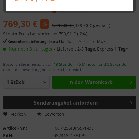
769,30 €
1.099,00 €
(329,70 € gespart)
Skonto-Preis bei Vorkasse: 753,91 € (-2%)
Kostenlose Lieferung
deutschlandweit, Preise inkl. MwSt.
Nur noch 3 auf Lager
- Lieferzeit
2-5 Tage
, Express
1 Tag
*
Bestellen Sie innerhalb von
13 Stunden, 45 Minuten und 5 Sekunden
,
damit die Bestellung heute verschickt wird.
In den
Warenkorb
Sonderangebot anfordern
Merken
Bewerten
Artikel-Nr.:
RXT425SIBPSS-1-DE
EAN:
0629162135179