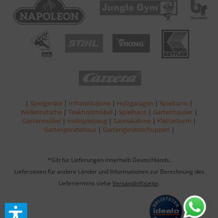
|
Spielgeräte
|
Infrarotkabine
|
Holzgaragen
|
Spielturm
|
Wellenrutsche
|
Teakholzmöbel
|
Spielhaus
|
Gartenhäuser
|
Gartenmöbel
|
Holzspielzeug
|
Saunakabine
|
Kletterturm
|
Gartengerätehaus
|
Gartengeräteschuppen
|
*Gilt für Lieferungen innerhalb Deutschlands.
Lieferzeiten für andere Länder und Informationen zur Berechnung des
Liefertermins siehe
Versandinfoseite
.