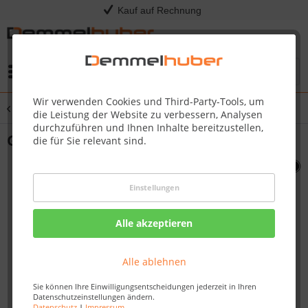
Kauf auf Rechnung
Menü
Wir verwenden Cookies und Third-Party-Tools, um
Übersicht
Rogue® XT Serie
die Leistung der Website zu verbessern, Analysen
durchzuführen und Ihnen Inhalte bereitzustellen,
Gasgrill ROGUE® XT 425 SIB, Edelstahl
die für Sie relevant sind.
Einstellungen
Alle akzeptieren
Alle ablehnen
Sie können Ihre Einwilligungsentscheidungen jederzeit in Ihren
Datenschutzeinstellungen ändern.
Datenschutz
|
Impressum