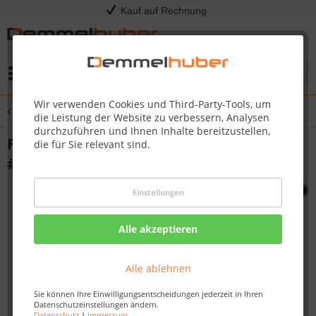
Kauf auf Rechnung
Menü
Wir verwenden Cookies und Third-Party-Tools, um
Übersicht
Sonstige Ersatzteile
die Leistung der Website zu verbessern, Analysen
durchzuführen und Ihnen Inhalte bereitzustellen,
FRONT PANEL STN STL CART FOR 405C
die für Sie relevant sind.
#N475-0119
Einstellungen
Alle akzeptieren
Alle ablehnen
Sie können Ihre Einwilligungsentscheidungen jederzeit in Ihren
Datenschutzeinstellungen ändern.
Datenschutz
|
Impressum