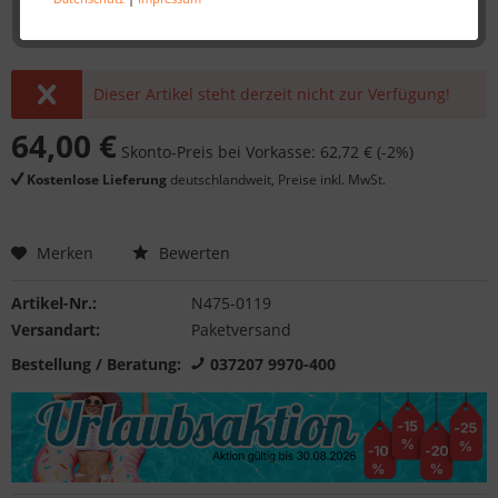
Dieser Artikel steht derzeit nicht zur Verfügung!
64,00 €
Skonto-Preis bei Vorkasse: 62,72 € (-2%)
Kostenlose Lieferung
deutschlandweit, Preise inkl. MwSt.
Merken
Bewerten
Artikel-Nr.:
N475-0119
Versandart:
Paketversand
Bestellung / Beratung:
037207 9970-400