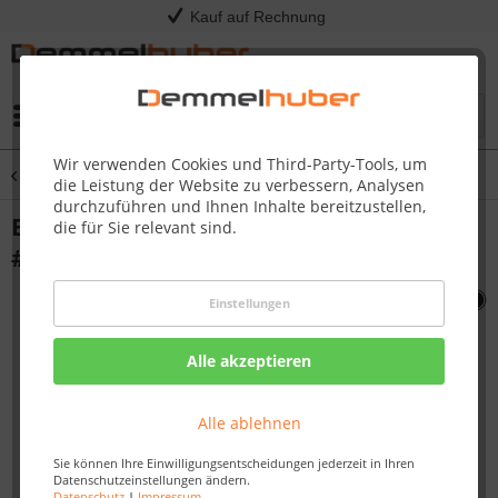
Kauf auf Rechnung
Menü
Wir verwenden Cookies und Third-Party-Tools, um
Übersicht
Sonstige Ersatzteile
die Leistung der Website zu verbessern, Analysen
durchzuführen und Ihnen Inhalte bereitzustellen,
ELECT PILOT 37 LEAD BIPF450/ BIPF600
die für Sie relevant sind.
#N240-0014
Einstellungen
Alle akzeptieren
Alle ablehnen
Sie können Ihre Einwilligungsentscheidungen jederzeit in Ihren
Datenschutzeinstellungen ändern.
Datenschutz
|
Impressum