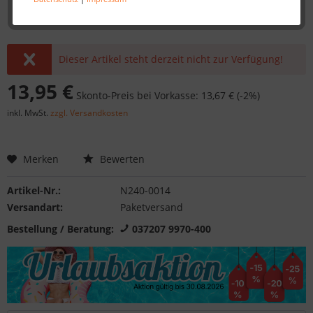
Dieser Artikel steht derzeit nicht zur Verfügung!
13,95 €
Skonto-Preis bei Vorkasse: 13,67 € (-2%)
inkl. MwSt.
zzgl. Versandkosten
Merken
Bewerten
Artikel-Nr.:
N240-0014
Versandart:
Paketversand
Bestellung / Beratung:
037207 9970-400