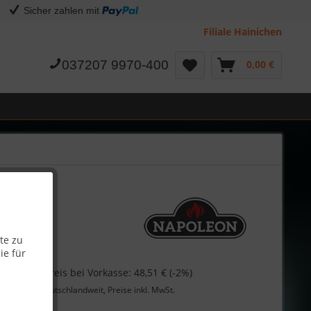
Sicher zahlen mit
Filiale Hainichen
037207 9970-400
0,00 €
te zu
ie für
€
Skonto-Preis bei Vorkasse: 48,51 € (-2%)
Lieferung
deutschlandweit, Preise inkl. MwSt.
Garantie