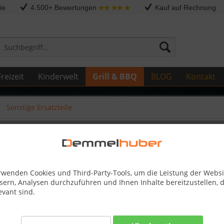
ie
4.500+ Bewertungen
Kauf auf Rechnung
reizeit
Kinderwelt
Grill & BBQ
BLOG
Kontakt
Sonstige Ersatzteile
1-M05
rwenden Cookies und Third-Party-Tools, um die Leistung der Websi
sern, Analysen durchzuführen und Ihnen Inhalte bereitzustellen, d
49,50 
evant sind.
Kostenlose 
Best-Preis-