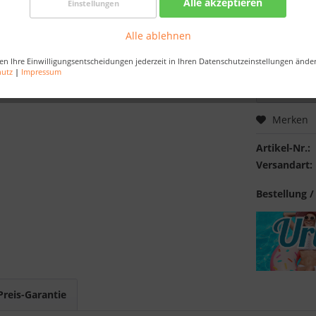
Alle akzeptieren
Einstellungen
Nur noch 
Alle ablehnen
Bestellen Sie 
Sekunden
, da
en Ihre Einwilligungsentscheidungen jederzeit in Ihren Datenschutzeinstellungen ände
hutz
|
Impressum
Merken
Artikel-Nr.:
Versandart:
Bestellung /
Preis-Garantie