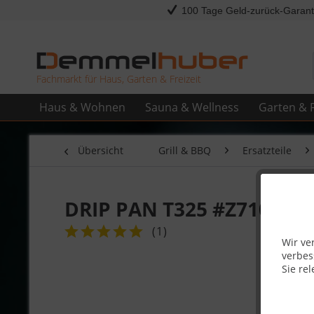
100 Tage Geld-zurück-Garant
Fachmarkt für Haus, Garten & Freizeit
Haus & Wohnen
Sauna & Wellness
Garten & F
Übersicht
Grill & BBQ
Ersatzteile
DRIP PAN T325 #Z710-000
(
1
)
Wir ve
verbes
Sie rel