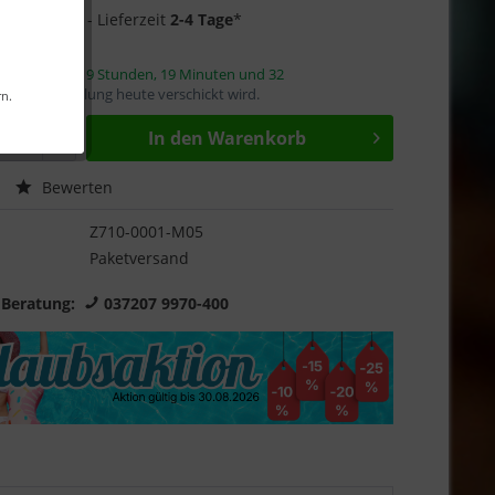
3 auf Lager
- Lieferzeit
2-4 Tage
*
innerhalb von
9 Stunden, 19 Minuten und 31
mit die Bestellung heute verschickt wird.
rn.
In den
Warenkorb
Bewerten
Z710-0001-M05
Paketversand
 Beratung:
037207 9970-400