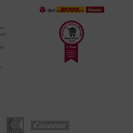
eit
 von
ten
n