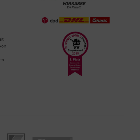
eit
 von
ten
n