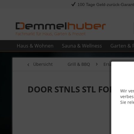
100 Tage Geld-zurück-Garant
Fachmarkt für Haus, Garten & Freizeit
Haus & Wohnen
Sauna & Wellness
Garten & F
Übersicht
Grill & BBQ
Ersatzteile
DOOR STNLS STL FOR PT4
Wir ve
verbes
Sie rel