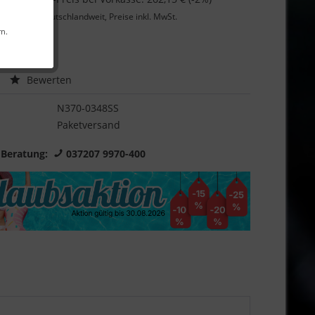
Lieferung
deutschlandweit, Preise inkl. MwSt.
rn.
Garantie
Bewerten
N370-0348SS
Paketversand
 Beratung:
037207 9970-400