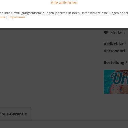
Alle ablehnen
Kostenlose 
en Ihre Einwilligungsentscheidungen jederzeit in Ihren Datenschutzeinstellungen ände
Best-Preis-
hutz
|
Impressum
Merken
Artikel-Nr.:
Versandart:
Bestellung /
Preis-Garantie