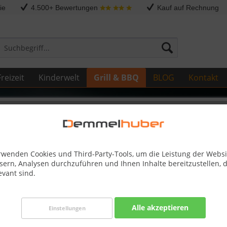
ie
4.500+ Bewertungen
Kauf auf Rechnung
reizeit
Kinderwelt
Grill & BBQ
BLOG
Kontakt
Sonstige Ersatzteile
50 #N370-0348SS
rwenden Cookies und Third-Party-Tools, um die Leistung der Websi
sern, Analysen durchzuführen und Ihnen Inhalte bereitzustellen, d
evant sind.
Dieser
Alle akzeptieren
Einstellungen
267,50