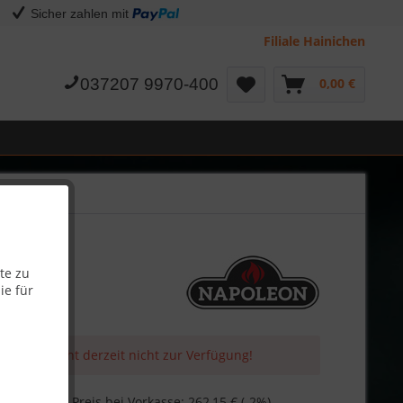
Sicher zahlen mit
Filiale Hainichen
037207 9970-400
0,00 €
te zu
ie für
 Artikel steht derzeit nicht zur Verfügung!
 €
Skonto-Preis bei Vorkasse: 262,15 € (-2%)