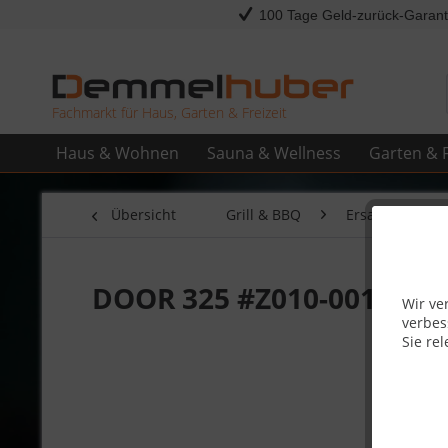
100 Tage Geld-zurück-Garant
Fachmarkt für Haus, Garten & Freizeit
Haus & Wohnen
Sauna & Wellness
Garten & F
Übersicht
Grill & BBQ
Ersatzteile
DOOR 325 #Z010-0013
Wir ve
verbes
Sie rel