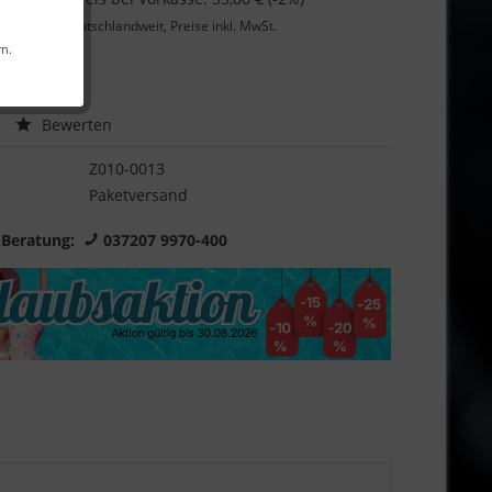
Lieferung
deutschlandweit, Preise inkl. MwSt.
rn.
Garantie
Bewerten
Z010-0013
Paketversand
 Beratung:
037207 9970-400