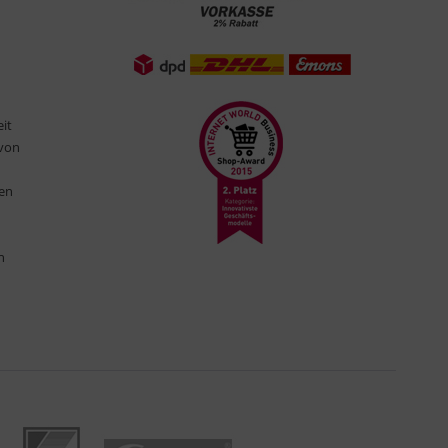
eit
 von
ten
n