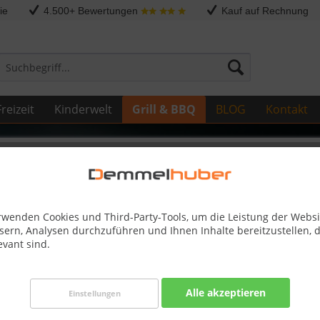
ie
4.500+ Bewertungen
Kauf auf Rechnung
reizeit
Kinderwelt
Grill & BBQ
BLOG
Kontakt
Sonstige Ersatzteile
rwenden Cookies und Third-Party-Tools, um die Leistung der Websi
sern, Analysen durchzuführen und Ihnen Inhalte bereitzustellen, d
evant sind.
Dieser
Alle akzeptieren
Einstellungen
57,00 