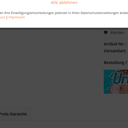
Alle ablehnen
Kostenlose 
en Ihre Einwilligungsentscheidungen jederzeit in Ihren Datenschutzeinstellungen ände
Best-Preis-
hutz
|
Impressum
Merken
Artikel-Nr.:
Versandart:
Bestellung /
Preis-Garantie