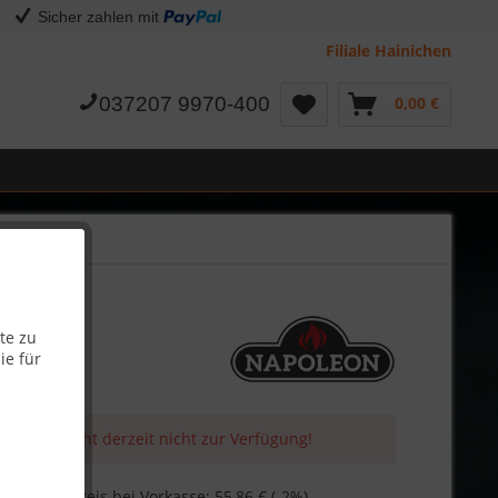
Sicher zahlen mit
Filiale Hainichen
037207 9970-400
0,00 €
te zu
ie für
 Artikel steht derzeit nicht zur Verfügung!
€
Skonto-Preis bei Vorkasse: 55,86 € (-2%)