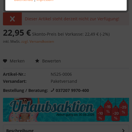
Dieser Artikel steht derzeit nicht zur Verfügung!
22,95 €
Skonto-Preis bei Vorkasse: 22,49 € (-2%)
inkl. MwSt.
zzgl. Versandkosten
Merken
Bewerten
Artikel-Nr.:
N525-0006
Versandart:
Paketversand
Bestellung / Beratung:
037207 9970-400
Beschreibung