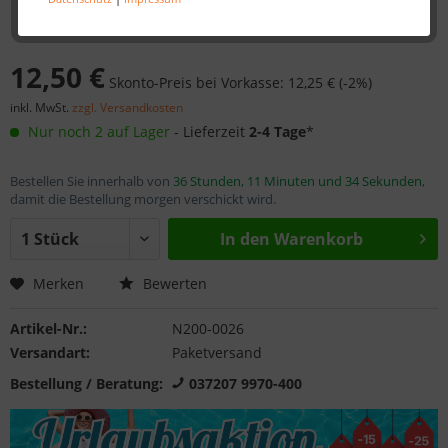
12,50 €
Skonto-Preis bei Vorkasse: 12,25 € (-2%)
inkl. MwSt.
zzgl. Versandkosten
Nur noch 2 auf Lager
- Lieferzeit
2-4 Tage
*
Bestellen Sie innerhalb von
36 Stunden, 11 Minuten und 34 Sekunden
,
damit die Bestellung morgen verschickt wird.
In den
Warenkorb
Merken
Bewerten
Artikel-Nr.:
N200-0026
Versandart:
Paketversand
Bestellung / Beratung:
037207 9970-400