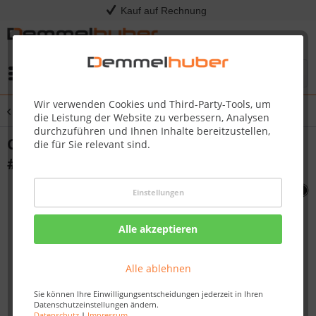
Kauf auf Rechnung
Menü
Wir verwenden Cookies und Third-Party-Tools, um
Übersicht
Sonstige Ersatzteile
die Leistung der Website zu verbessern, Analysen
durchzuführen und Ihnen Inhalte bereitzustellen,
COVER BURNER GREASE SHIELD308 C
die für Sie relevant sind.
#N200-0026
Einstellungen
Alle akzeptieren
Alle ablehnen
Sie können Ihre Einwilligungsentscheidungen jederzeit in Ihren
Datenschutzeinstellungen ändern.
Datenschutz
|
Impressum