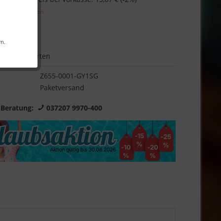
l. Versandkosten
Garantie
rn.
Bewerten
Z655-0001-GY1SG
Paketversand
 Beratung:
037207 9970-400