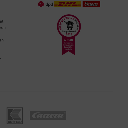
eit
 von
ten
n