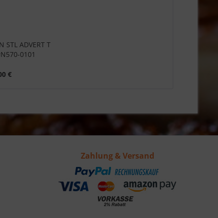
TN STL ADVERT T
N570-0101
00 €
Zahlung & Versand