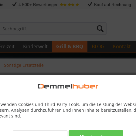
ie
4.500+ Bewertungen
Kauf auf Rechnung
reizeit
Kinderwelt
Grill & BBQ
BLOG
Kontakt
Sonstige Ersatzteile
Z655-0001-GY1SG
rwenden Cookies und Third-Party-Tools, um die Leistung der Websi
sern, Analysen durchzuführen und Ihnen Inhalte bereitzustellen, d
evant sind.
Dieser
13,95 