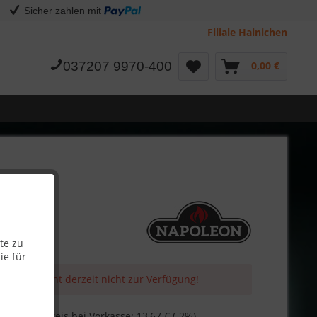
Sicher zahlen mit
Filiale Hainichen
037207 9970-400
0,00 €
te zu
ie für
 Artikel steht derzeit nicht zur Verfügung!
€
Skonto-Preis bei Vorkasse: 13,67 € (-2%)