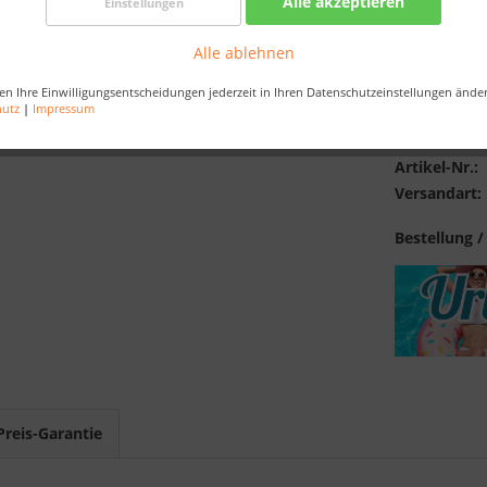
Alle akzeptieren
Einstellungen
inkl. MwSt.
zzg
Best-Preis-
Alle ablehnen
en Ihre Einwilligungsentscheidungen jederzeit in Ihren Datenschutzeinstellungen ände
hutz
|
Impressum
Merken
Artikel-Nr.:
Versandart:
Bestellung /
Preis-Garantie