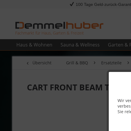
100 Tage Geld-zurück-Garant
Fachmarkt für Haus, Garten & Freizeit
Haus & Wohnen
Sauna & Wellness
Garten & F
Übersicht
Grill & BBQ
Ersatzteile
CART FRONT BEAM T325 #
Wir ve
verbes
Sie rel