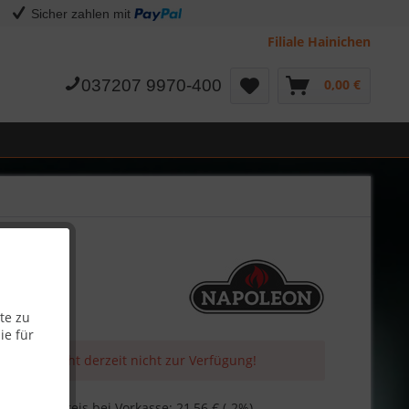
Sicher zahlen mit
Filiale Hainichen
037207 9970-400
0,00 €
te zu
ie für
 Artikel steht derzeit nicht zur Verfügung!
€
Skonto-Preis bei Vorkasse: 21,56 € (-2%)