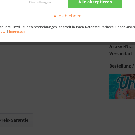
Alle akzeptieren
Einstellungen
inkl. MwSt.
zzg
Best-Preis-
Alle ablehnen
en Ihre Einwilligungsentscheidungen jederzeit in Ihren Datenschutzeinstellungen ände
hutz
|
Impressum
Merken
Artikel-Nr.:
Versandart:
Bestellung /
Preis-Garantie