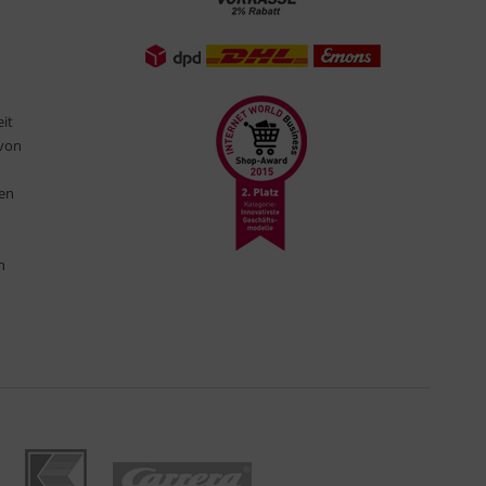
eit
 von
ten
n