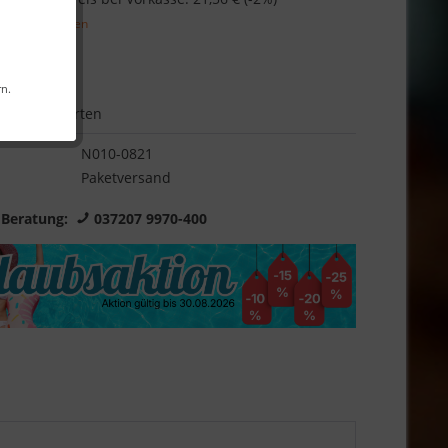
l. Versandkosten
Garantie
rn.
Bewerten
N010-0821
Paketversand
 Beratung:
037207 9970-400