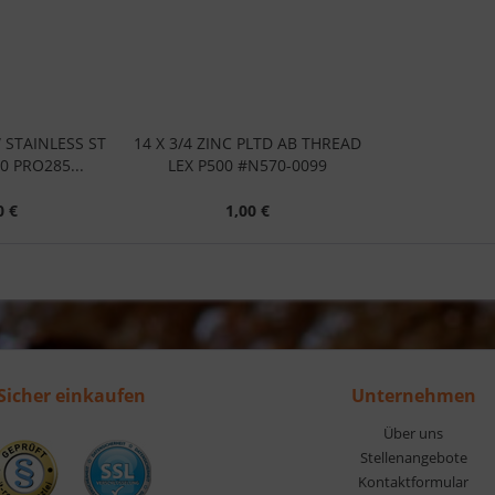
W STAINLESS ST
14 X 3/4 ZINC PLTD AB THREAD
0 PRO285...
LEX P500 #N570-0099
0 €
1,00 €
Sicher einkaufen
Unternehmen
Über uns
Stellenangebote
Kontaktformular