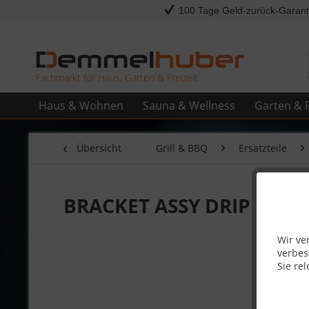
100 Tage Geld-zurück-Garant
Fachmarkt für Haus, Garten & Freizeit
Haus & Wohnen
Sauna & Wellness
Garten & F
Übersicht
Grill & BBQ
Ersatzteile
BRACKET ASSY DRIP PAN 
Wir ve
verbes
Sie rel