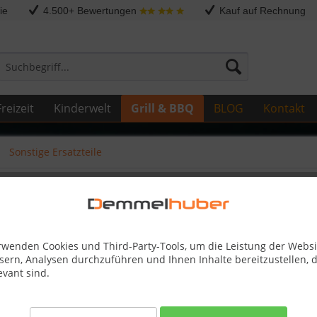
ie
4.500+ Bewertungen
Kauf auf Rechnung
reizeit
Kinderwelt
Grill & BBQ
BLOG
Kontakt
Sonstige Ersatzteile
LEFT TQ285X #N010-0821
rwenden Cookies und Third-Party-Tools, um die Leistung der Websi
sern, Analysen durchzuführen und Ihnen Inhalte bereitzustellen, d
evant sind.
Dieser
22,00 