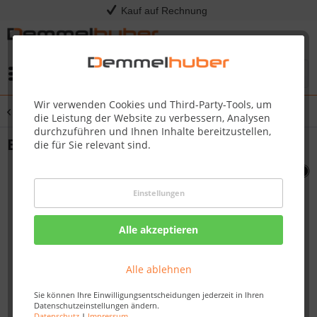
Kauf auf Rechnung
Menü
Wir verwenden Cookies und Third-Party-Tools, um
Übersicht
Sonstige Ersatzteile
die Leistung der Website zu verbessern, Analysen
durchzuführen und Ihnen Inhalte bereitzustellen,
BASE NK22CK-L-1 #N010-0673K
die für Sie relevant sind.
Einstellungen
Alle akzeptieren
Alle ablehnen
Sie können Ihre Einwilligungsentscheidungen jederzeit in Ihren
Datenschutzeinstellungen ändern.
Datenschutz
|
Impressum