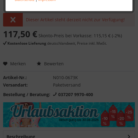
Dieser Artikel steht derzeit nicht zur Verfügung!
117,50 €
Skonto-Preis bei Vorkasse: 115,15 € (-2%)
Kostenlose Lieferung
deutschlandweit, Preise inkl. MwSt.
Merken
Bewerten
Artikel-Nr.:
N010-0673K
Versandart:
Paketversand
Bestellung / Beratung:
037207 9970-400
Beschreibung