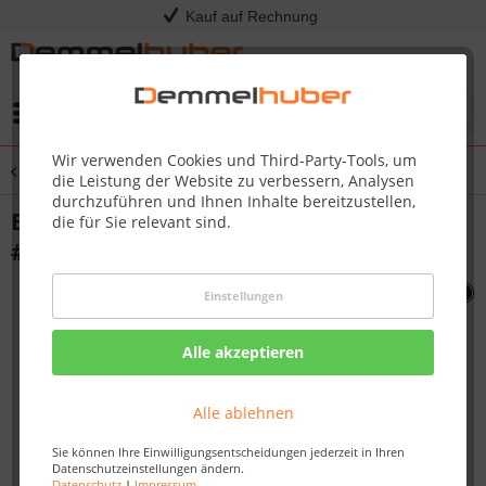
Kauf auf Rechnung
Menü
Wir verwenden Cookies und Third-Party-Tools, um
Übersicht
Sonstige Ersatzteile
die Leistung der Website zu verbessern, Analysen
durchzuführen und Ihnen Inhalte bereitzustellen,
BASE FRONT PANEL ASSEMBLY PRO605C
die für Sie relevant sind.
#N010-0562
Einstellungen
Alle akzeptieren
Alle ablehnen
Sie können Ihre Einwilligungsentscheidungen jederzeit in Ihren
Datenschutzeinstellungen ändern.
Datenschutz
|
Impressum