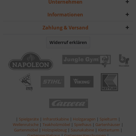
Unternehmen
Informationen
Zahlung & Versand
Widerruf erklären
|
Spielgeräte
|
Infrarotkabine
|
Holzgaragen
|
Spielturm
|
Wellenrutsche
|
Teakholzmöbel
|
Spielhaus
|
Gartenhäuser
|
Gartenmöbel
|
Holzspielzeug
|
Saunakabine
|
Kletterturm
|
Gartengerätehaus
|
Gartengeräteschuppen
|