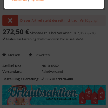
Dieser Artikel steht derzeit nicht zur Verfügung!
272,50 €
Skonto-Preis bei Vorkasse: 267,05 € (-2%)
Kostenlose Lieferung
deutschlandweit, Preise inkl. MwSt.
Merken
Bewerten
Artikel-Nr.:
N010-0562
Versandart:
Paketversand
Bestellung / Beratung:
037207 9970-400