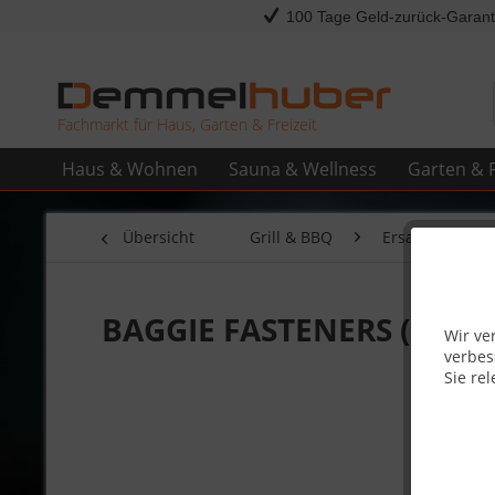
100 Tage Geld-zurück-Garant
Fachmarkt für Haus, Garten & Freizeit
Haus & Wohnen
Sauna & Wellness
Garten & F
Übersicht
Grill & BBQ
Ersatzteile
BAGGIE FASTENERS (PRO2
Wir ve
verbes
Sie rel