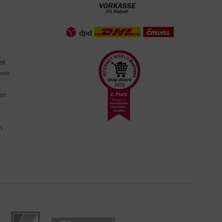
eit
 von
ten
n