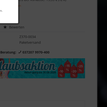
l. Versandkosten
rn.
Garantie
Bewerten
Z370-0034
Paketversand
 Beratung:
037207 9970-400