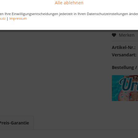
Alle ablehnen
inkl. MwSt.
zzg
en Ihre Einwilligungsentscheidungen jederzeit in Ihren Datenschutzeinstellungen ände
Best-Preis-
hutz
|
Impressum
Merken
Artikel-Nr.:
Versandart:
Bestellung /
Preis-Garantie