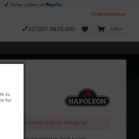
Sicher zahlen mit
Filiale Hainichen
037207 9970-400
0,00 €
te zu
ie für
 Artikel steht derzeit nicht zur Verfügung!
€
Skonto-Preis bei Vorkasse: 19,55 € (-2%)