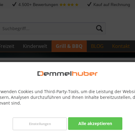
ie
4.500+ Bewertungen
Kauf auf Rechnung
reizeit
Kinderwelt
Grill & BBQ
BLOG
Kontakt
Sonstige Ersatzteile
2K-LEG) #Z370-0034
rwenden Cookies und Third-Party-Tools, um die Leistung der Websi
sern, Analysen durchzuführen und Ihnen Inhalte bereitzustellen, d
evant sind.
Dieser
Alle akzeptieren
Einstellungen
19,95 