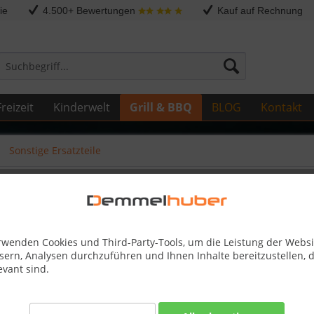
ie
4.500+ Bewertungen
Kauf auf Rechnung
reizeit
Kinderwelt
Grill & BBQ
BLOG
Kontakt
Sonstige Ersatzteile
0-0089-GY1SG
rwenden Cookies und Third-Party-Tools, um die Leistung der Websi
sern, Analysen durchzuführen und Ihnen Inhalte bereitzustellen, d
evant sind.
Dieser
16,95 