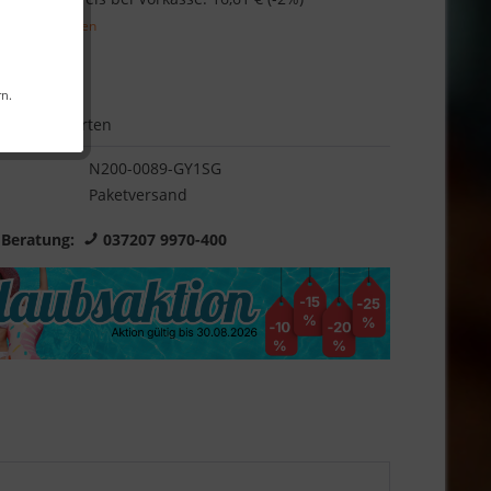
l. Versandkosten
Garantie
rn.
Bewerten
N200-0089-GY1SG
Paketversand
 Beratung:
037207 9970-400