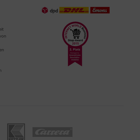
eit
 von
ten
n