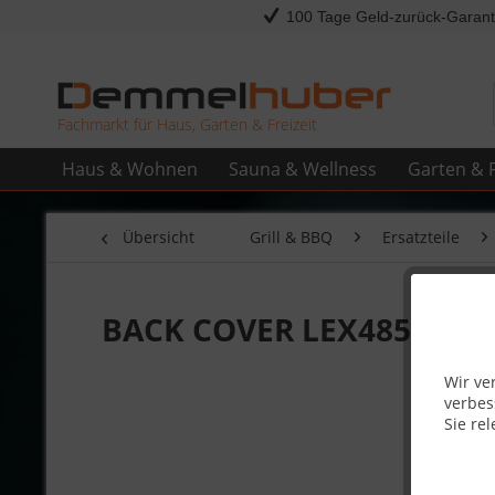
100 Tage Geld-zurück-Garant
Fachmarkt für Haus, Garten & Freizeit
Haus & Wohnen
Sauna & Wellness
Garten & F
Übersicht
Grill & BBQ
Ersatzteile
BACK COVER LEX485 #N20
Wir ve
verbes
Sie rel