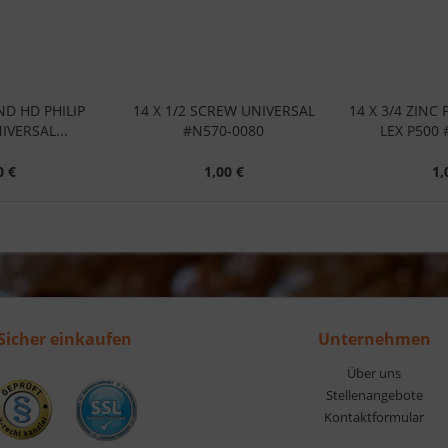
ND HD PHILIP
14 X 1/2 SCREW UNIVERSAL
14 X 3/4 ZINC
IVERSAL...
#N570-0080
LEX P500 
0 €
1,00 €
1,
Sicher einkaufen
Unternehmen
Über uns
Stellenangebote
Kontaktformular