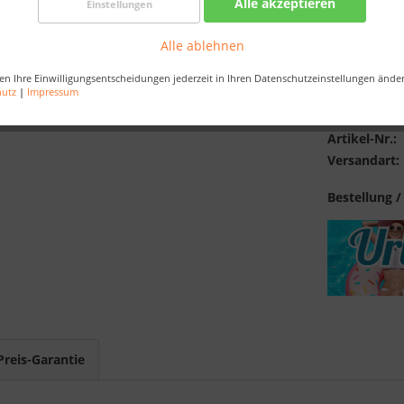
Alle akzeptieren
Einstellungen
inkl. MwSt.
zzg
Best-Preis-
Alle ablehnen
en Ihre Einwilligungsentscheidungen jederzeit in Ihren Datenschutzeinstellungen ände
hutz
|
Impressum
Merken
Artikel-Nr.:
Versandart:
Bestellung /
Preis-Garantie