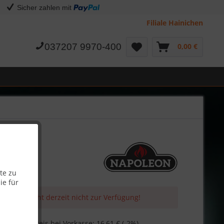
Sicher zahlen mit
Filiale Hainichen
037207 9970-400
0,00 €
te zu
ie für
 Artikel steht derzeit nicht zur Verfügung!
€
Skonto-Preis bei Vorkasse: 16,61 € (-2%)