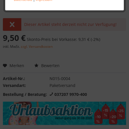
Dieser Artikel steht derzeit nicht zur Verfügung!
9,50 €
Skonto-Preis bei Vorkasse: 9,31 € (-2%)
inkl. MwSt.
zzgl. Versandkosten
Merken
Bewerten
Artikel-Nr.:
N015-0004
Versandart:
Paketversand
Bestellung / Beratung:
037207 9970-400