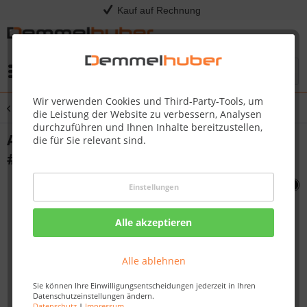
Kauf auf Rechnung
Menü
Wir verwenden Cookies und Third-Party-Tools, um
Übersicht
Sonstige Ersatzteile
die Leistung der Website zu verbessern, Analysen
durchzuführen und Ihnen Inhalte bereitzustellen,
AXLE450/600-NEW NUT 1/2 X 24 25 PT750
die für Sie relevant sind.
#N015-0004
Einstellungen
Alle akzeptieren
Alle ablehnen
Sie können Ihre Einwilligungsentscheidungen jederzeit in Ihren
Datenschutzeinstellungen ändern.
Datenschutz
|
Impressum