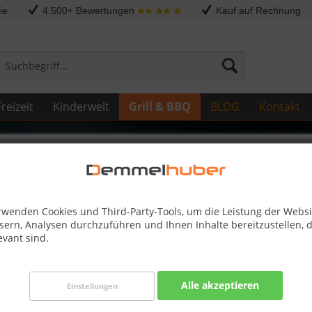
ie
4.500+ Bewertungen
Kauf auf Rechnung
reizeit
Kinderwelt
Grill & BBQ
BLOG
Kontakt
Sonstige Ersatzteile
ROUND #N010-0491P
rwenden Cookies und Third-Party-Tools, um die Leistung der Websi
sern, Analysen durchzuführen und Ihnen Inhalte bereitzustellen, d
evant sind.
Dieser
Alle akzeptieren
Einstellungen
49,00 