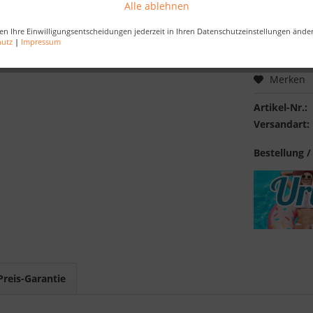
Alle ablehnen
Kostenlose 
en Ihre Einwilligungsentscheidungen jederzeit in Ihren Datenschutzeinstellungen ände
Best-Preis-
hutz
|
Impressum
Merken
Artikel-Nr.:
Versandart:
Bestellung /
Preis-Garantie