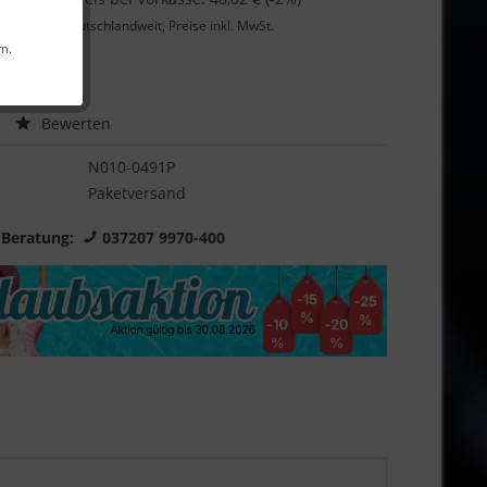
Lieferung
deutschlandweit, Preise inkl. MwSt.
rn.
Garantie
Bewerten
N010-0491P
Paketversand
 Beratung:
037207 9970-400