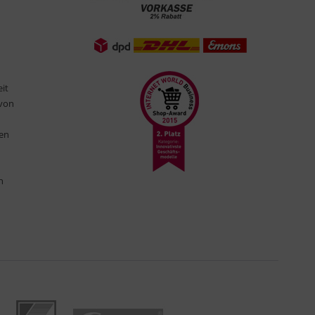
eit
 von
ten
n