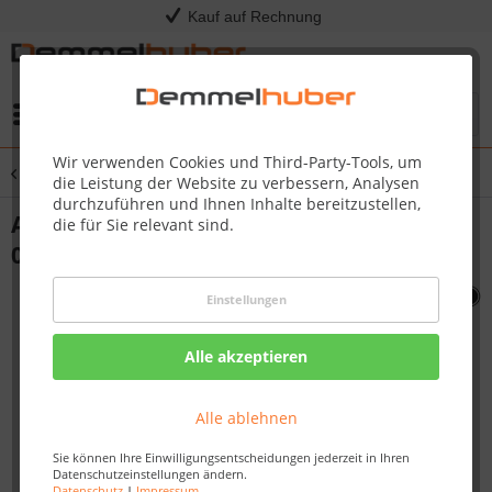
Kauf auf Rechnung
Menü
Wir verwenden Cookies und Third-Party-Tools, um
Übersicht
Sonstige Ersatzteile
die Leistung der Website zu verbessern, Analysen
durchzuführen und Ihnen Inhalte bereitzustellen,
ASSY MANIFOLD 450C RB NAT #N010-
die für Sie relevant sind.
0219L
Einstellungen
Alle akzeptieren
Alle ablehnen
Sie können Ihre Einwilligungsentscheidungen jederzeit in Ihren
Datenschutzeinstellungen ändern.
Datenschutz
|
Impressum