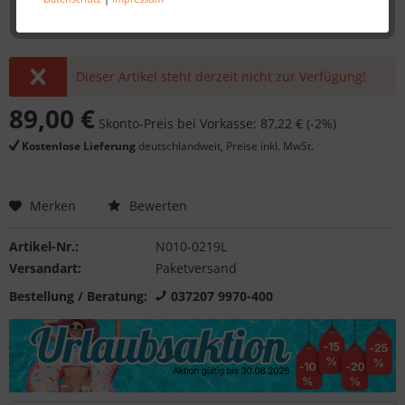
Dieser Artikel steht derzeit nicht zur Verfügung!
89,00 €
Skonto-Preis bei Vorkasse: 87,22 € (-2%)
Kostenlose Lieferung
deutschlandweit, Preise inkl. MwSt.
Merken
Bewerten
Artikel-Nr.:
N010-0219L
Versandart:
Paketversand
Bestellung / Beratung:
037207 9970-400