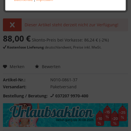
Dieser Artikel steht derzeit nicht zur Verfügung!
88,00 €
Skonto-Preis bei Vorkasse: 86,24 € (-2%)
Kostenlose Lieferung
deutschlandweit, Preise inkl. MwSt.
Merken
Bewerten
Artikel-Nr.:
N010-0861-37
Versandart:
Paketversand
Bestellung / Beratung:
037207 9970-400