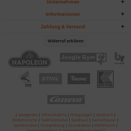
Unternehmen
Informationen
Zahlung & Versand
Widerruf erklären
|
Spielgeräte
|
Infrarotkabine
|
Holzgaragen
|
Spielturm
|
Wellenrutsche
|
Teakholzmöbel
|
Spielhaus
|
Gartenhäuser
|
Gartenmöbel
|
Holzspielzeug
|
Saunakabine
|
Kletterturm
|
Gartengerätehaus
|
Gartengeräteschuppen
|