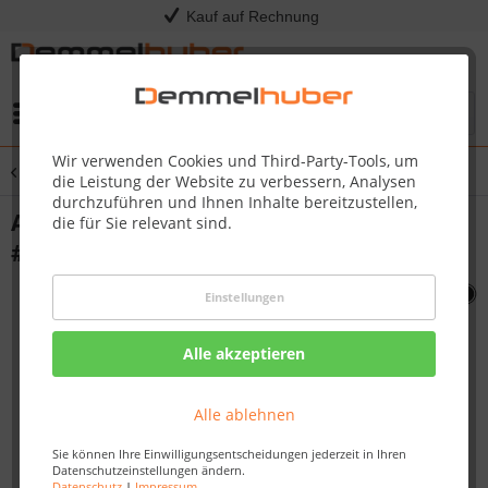
Kauf auf Rechnung
Menü
Wir verwenden Cookies und Third-Party-Tools, um
Übersicht
Sonstige Ersatzteile
die Leistung der Website zu verbessern, Analysen
durchzuführen und Ihnen Inhalte bereitzustellen,
ASSY MANIFOLD 425 SD LPG CE 37MBAR
die für Sie relevant sind.
#N010-0861-37
Einstellungen
Alle akzeptieren
Alle ablehnen
Sie können Ihre Einwilligungsentscheidungen jederzeit in Ihren
Datenschutzeinstellungen ändern.
Datenschutz
|
Impressum