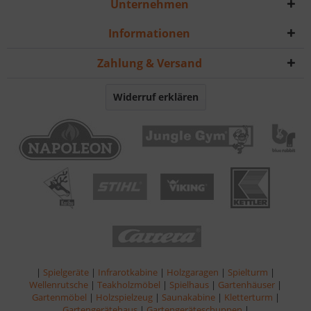
Unternehmen
Informationen
Zahlung & Versand
Widerruf erklären
|
Spielgeräte
|
Infrarotkabine
|
Holzgaragen
|
Spielturm
|
Wellenrutsche
|
Teakholzmöbel
|
Spielhaus
|
Gartenhäuser
|
Gartenmöbel
|
Holzspielzeug
|
Saunakabine
|
Kletterturm
|
Gartengerätehaus
|
Gartengeräteschuppen
|