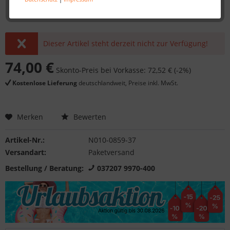
Dieser Artikel steht derzeit nicht zur Verfügung!
74,00 €
Skonto-Preis bei Vorkasse: 72,52 € (-2%)
Kostenlose Lieferung
deutschlandweit, Preise inkl. MwSt.
Merken
Bewerten
Artikel-Nr.:
N010-0859-37
Versandart:
Paketversand
Bestellung / Beratung:
037207 9970-400