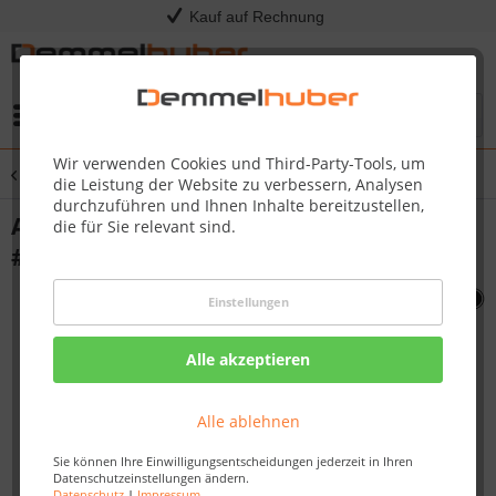
Kauf auf Rechnung
Menü
Wir verwenden Cookies und Third-Party-Tools, um
Übersicht
Sonstige Ersatzteile
die Leistung der Website zu verbessern, Analysen
durchzuführen und Ihnen Inhalte bereitzustellen,
ASSY MANIFOLD 425 LPG CE37MBAR
die für Sie relevant sind.
#N010-0859-37
Einstellungen
Alle akzeptieren
Alle ablehnen
Sie können Ihre Einwilligungsentscheidungen jederzeit in Ihren
Datenschutzeinstellungen ändern.
Datenschutz
|
Impressum