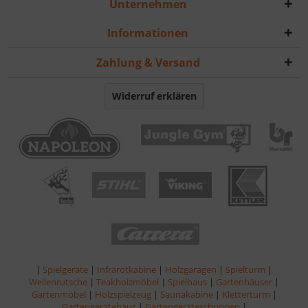
Unternehmen
Informationen
Zahlung & Versand
Widerruf erklären
|
Spielgeräte
|
Infrarotkabine
|
Holzgaragen
|
Spielturm
|
Wellenrutsche
|
Teakholzmöbel
|
Spielhaus
|
Gartenhäuser
|
Gartenmöbel
|
Holzspielzeug
|
Saunakabine
|
Kletterturm
|
Gartengerätehaus
|
Gartengeräteschuppen
|