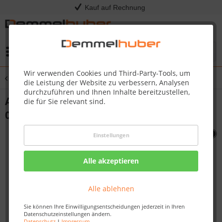
Kauf auf Rechnung
Menü
Wir verwenden Cookies und Third-Party-Tools, um
Übersicht
Sonstige Ersatzteile
die Leistung der Website zu verbessern, Analysen
durchzuführen und Ihnen Inhalte bereitzustellen,
ASSY DRIP PAN PLATE (PRO285) #N010-
die für Sie relevant sind.
0830
Einstellungen
Alle akzeptieren
Alle ablehnen
Sie können Ihre Einwilligungsentscheidungen jederzeit in Ihren
Datenschutzeinstellungen ändern.
Datenschutz
|
Impressum