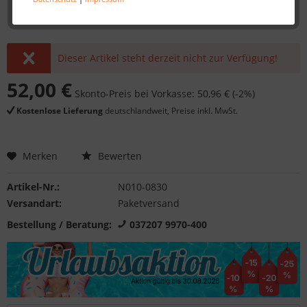
Dieser Artikel steht derzeit nicht zur Verfügung!
52,00 €
Skonto-Preis bei Vorkasse: 50,96 € (-2%)
Kostenlose Lieferung
deutschlandweit, Preise inkl. MwSt.
Merken
Bewerten
Artikel-Nr.:
N010-0830
Versandart:
Paketversand
Bestellung / Beratung:
037207 9970-400