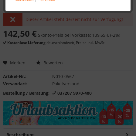
Dieser Artikel steht derzeit nicht zur Verfügung!
142,50 €
Skonto-Preis bei Vorkasse: 139,65 € (-2%)
Kostenlose Lieferung
deutschlandweit, Preise inkl. MwSt.
Merken
Bewerten
Artikel-Nr.:
N010-0567
Versandart:
Paketversand
Bestellung / Beratung:
037207 9970-400
Beschreibung