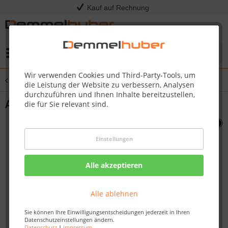
Kauf auf Rechnung
Menü
Wir verwenden Cookies und Third-Party-Tools, um
Übersicht
Sonstige Ersatzteile
die Leistung der Website zu verbessern, Analysen
durchzuführen und Ihnen Inhalte bereitzustellen,
ASSY DOOR STN STL P450 #N010-0567
die für Sie relevant sind.
Einstellungen
Alle akzeptieren
Alle ablehnen
Sie können Ihre Einwilligungsentscheidungen jederzeit in Ihren
Datenschutzeinstellungen ändern.
Datenschutz
|
Impressum