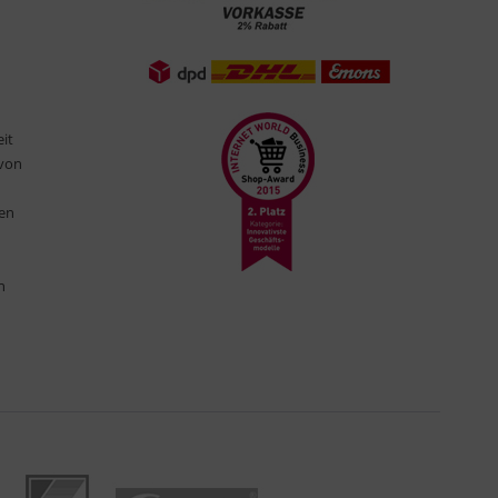
eit
 von
ten
n