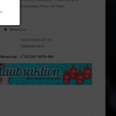
Lieferung
deutschlandweit, Preise inkl. MwSt.
rn.
Garantie
Bewerten
N010-0900-GY1TX
Paketversand
 Beratung:
037207 9970-400