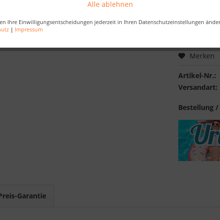
Alle ablehnen
Kostenlose 
en Ihre Einwilligungsentscheidungen jederzeit in Ihren Datenschutzeinstellungen ände
Best-Preis-
hutz
|
Impressum
Merken
Artikel-Nr.:
Versandart:
Bestellung /
Preis-Garantie