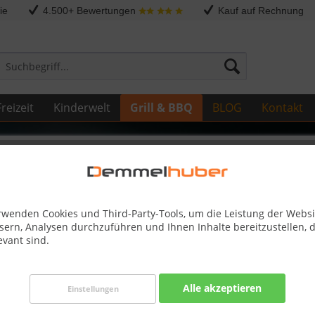
ie
4.500+ Bewertungen
Kauf auf Rechnung
reizeit
Kinderwelt
Grill & BBQ
BLOG
Kontakt
Sonstige Ersatzteile
FLAME ( HAMP1) #N010-0900-GY
rwenden Cookies und Third-Party-Tools, um die Leistung der Websi
sern, Analysen durchzuführen und Ihnen Inhalte bereitzustellen, d
evant sind.
Dieser
Alle akzeptieren
Einstellungen
112,50