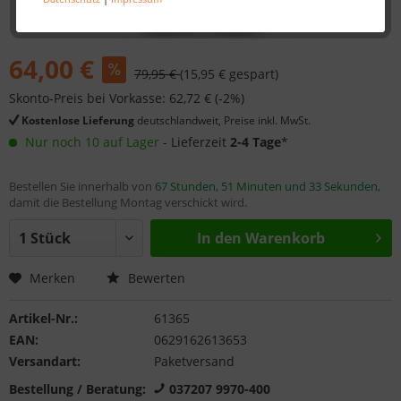
64,00 €
79,95 €
(15,95 € gespart)
Skonto-Preis bei Vorkasse: 62,72 € (-2%)
Kostenlose Lieferung
deutschlandweit, Preise inkl. MwSt.
Nur noch 10 auf Lager
- Lieferzeit
2-4 Tage
*
Bestellen Sie innerhalb von
67 Stunden, 51 Minuten und 33 Sekunden
,
damit die Bestellung Montag verschickt wird.
In den
Warenkorb
Merken
Bewerten
Artikel-Nr.:
61365
EAN:
0629162613653
Versandart:
Paketversand
Bestellung / Beratung:
037207 9970-400