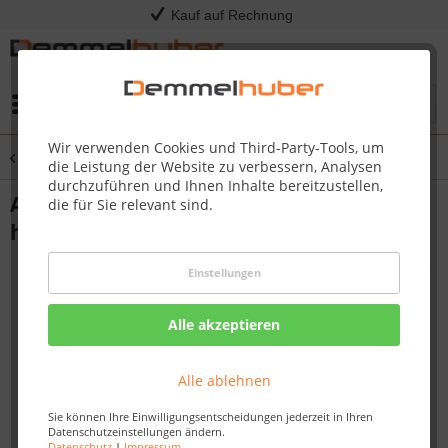
Kauf auf Rechnung
Menü
Wir verwenden Cookies und Third-Party-Tools, um
Übersicht
Grillabdeckung
die Leistung der Website zu verbessern, Analysen
durchzuführen und Ihnen Inhalte bereitzustellen,
Abdeckhaube ROGUE® 365 Seitentische
die für Sie relevant sind.
hochgeklappt
Einstellungen
Alle akzeptieren
Alle ablehnen
Sie können Ihre Einwilligungsentscheidungen jederzeit in Ihren
Datenschutzeinstellungen ändern.
Datenschutz
|
Impressum