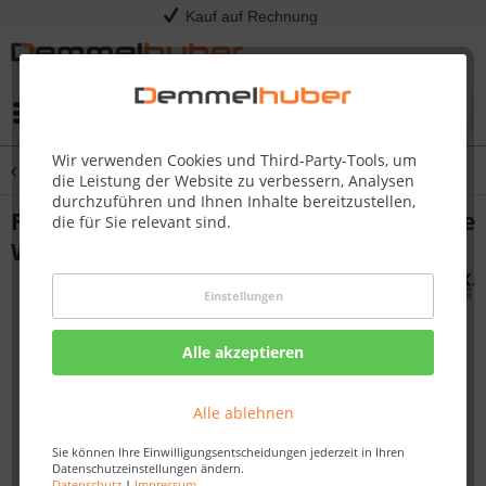
Kauf auf Rechnung
Menü
Wir verwenden Cookies und Third-Party-Tools, um
Übersicht
Grillthermometer & Grillbeleuchtung
die Leistung der Website zu verbessern, Analysen
durchzuführen und Ihnen Inhalte bereitzustellen,
Funkthermometer XR-30 Extendet Range
die für Sie relevant sind.
Wireless BBQ
Einstellungen
Alle akzeptieren
Alle ablehnen
Sie können Ihre Einwilligungsentscheidungen jederzeit in Ihren
Datenschutzeinstellungen ändern.
Datenschutz
|
Impressum