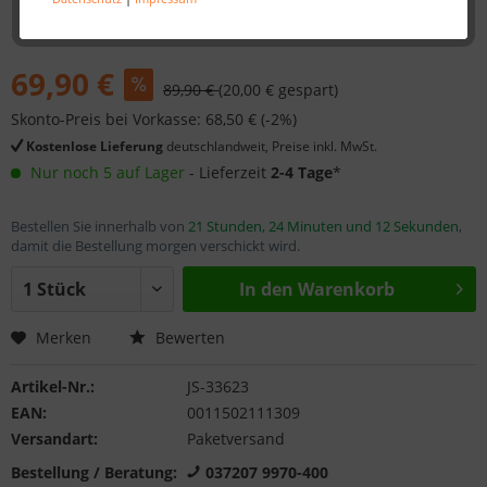
69,90 €
89,90 €
(20,00 € gespart)
Skonto-Preis bei Vorkasse: 68,50 € (-2%)
Kostenlose Lieferung
deutschlandweit, Preise inkl. MwSt.
Nur noch 5 auf Lager
- Lieferzeit
2-4 Tage
*
Bestellen Sie innerhalb von
21 Stunden, 24 Minuten und 12 Sekunden
,
damit die Bestellung morgen verschickt wird.
In den
Warenkorb
Merken
Bewerten
Artikel-Nr.:
JS-33623
EAN:
0011502111309
Versandart:
Paketversand
Bestellung / Beratung:
037207 9970-400