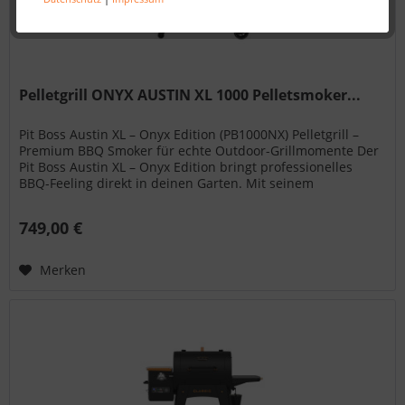
Pelletgrill ONYX AUSTIN XL 1000 Pelletsmoker...
Pit Boss Austin XL – Onyx Edition (PB1000NX) Pelletgrill –
Premium BBQ Smoker für echte Outdoor-Grillmomente Der
Pit Boss Austin XL – Onyx Edition bringt professionelles
BBQ-Feeling direkt in deinen Garten. Mit seinem
modernen...
749,00 €
Merken