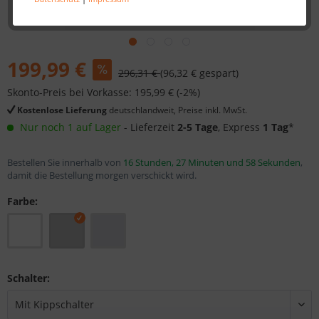
199,99 €
296,31 €
(96,32 € gespart)
Skonto-Preis bei Vorkasse: 195,99 € (-2%)
Kostenlose Lieferung
deutschlandweit, Preise inkl. MwSt.
Nur noch 1 auf Lager
- Lieferzeit
2-5 Tage
, Express
1 Tag
*
Bestellen Sie innerhalb von
16 Stunden, 27 Minuten und 58 Sekunden
,
damit die Bestellung morgen verschickt wird.
Farbe:
Schalter: