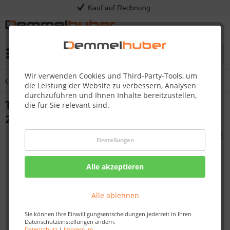
Kauf auf Rechnung
Menü
Wir verwenden Cookies und Third-Party-Tools, um
Übersicht
Terrassenheizstrahler
die Leistung der Website zu verbessern, Analysen
durchzuführen und Ihnen Inhalte bereitzustellen,
Terrassenheizstrahler ComfortSun24
die für Sie relevant sind.
2000 W
Einstellungen
Alle akzeptieren
Alle ablehnen
Sie können Ihre Einwilligungsentscheidungen jederzeit in Ihren
Datenschutzeinstellungen ändern.
Datenschutz
|
Impressum