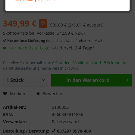
349,99 €
599,00 €
(249,01 € gespart)
Skonto-Preis bei Vorkasse: 342,99 € (-2%)
Kostenlose Lieferung
deutschlandweit, Preise inkl. MwSt.
Nur noch 2 auf Lager
- Lieferzeit
2-4 Tage
*
Bestellen Sie innerhalb von
8 Stunden, 38 Minuten und 15 Sekunden
,
damit die Bestellung heute verschickt wird.
In den
Warenkorb
Merken
Bewerten
Artikel-Nr.:
5100302
EAN:
4260349811866
Versandart:
Paketversand
Bestellung / Beratung:
037207 9970-400