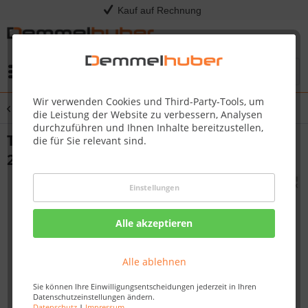
Kauf auf Rechnung
Menü
Wir verwenden Cookies und Third-Party-Tools, um
Übersicht
Terrassenheizstrahler
die Leistung der Website zu verbessern, Analysen
durchzuführen und Ihnen Inhalte bereitzustellen,
Terrassenheizstrahler ComfortSun24
die für Sie relevant sind.
2000 W
Einstellungen
Alle akzeptieren
Alle ablehnen
Sie können Ihre Einwilligungsentscheidungen jederzeit in Ihren
Datenschutzeinstellungen ändern.
Datenschutz
|
Impressum