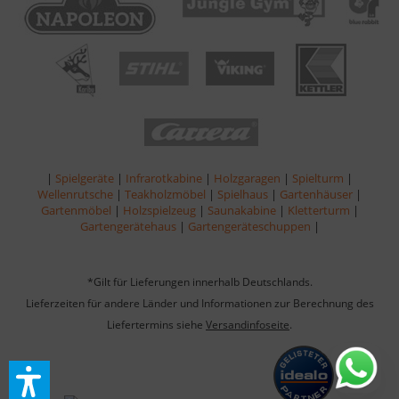
|
Spielgeräte
|
Infrarotkabine
|
Holzgaragen
|
Spielturm
|
Wellenrutsche
|
Teakholzmöbel
|
Spielhaus
|
Gartenhäuser
|
Gartenmöbel
|
Holzspielzeug
|
Saunakabine
|
Kletterturm
|
Gartengerätehaus
|
Gartengeräteschuppen
|
*Gilt für Lieferungen innerhalb Deutschlands.
Lieferzeiten für andere Länder und Informationen zur Berechnung des
Liefertermins siehe
Versandinfoseite
.