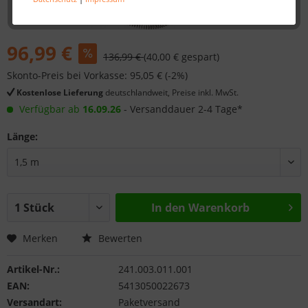
96,99 €
136,99 €
(40,00 € gespart)
Skonto-Preis bei Vorkasse: 95,05 € (-2%)
Kostenlose Lieferung
deutschlandweit, Preise inkl. MwSt.
Verfügbar ab
16.09.26
- Versanddauer 2-4 Tage*
Länge:
In den
Warenkorb
Merken
Bewerten
Artikel-Nr.:
241.003.011.001
EAN:
5413050022673
Versandart:
Paketversand