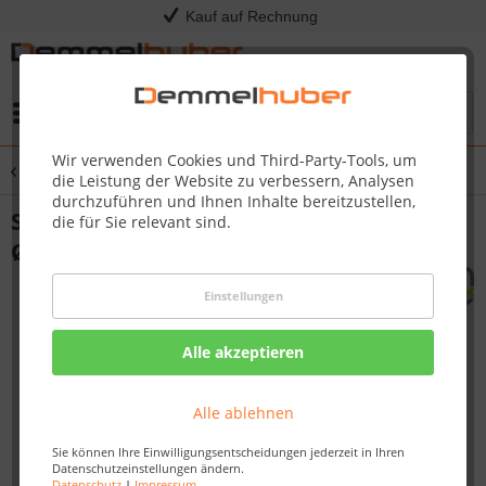
Kauf auf Rechnung
Menü
Wir verwenden Cookies und Third-Party-Tools, um
Übersicht
Seilbahnen
die Leistung der Website zu verbessern, Analysen
durchzuführen und Ihnen Inhalte bereitzustellen,
Seilbahn - Spiralbremsfeder für Tragseil
die für Sie relevant sind.
Ø 10 mm
Einstellungen
Alle akzeptieren
Alle ablehnen
Sie können Ihre Einwilligungsentscheidungen jederzeit in Ihren
Datenschutzeinstellungen ändern.
Datenschutz
|
Impressum