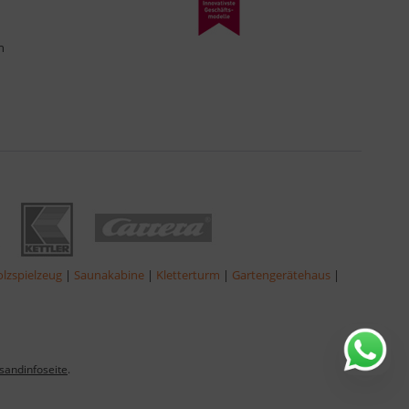
n
lzspielzeug
|
Saunakabine
|
Kletterturm
|
Gartengerätehaus
|
sandinfoseite
.