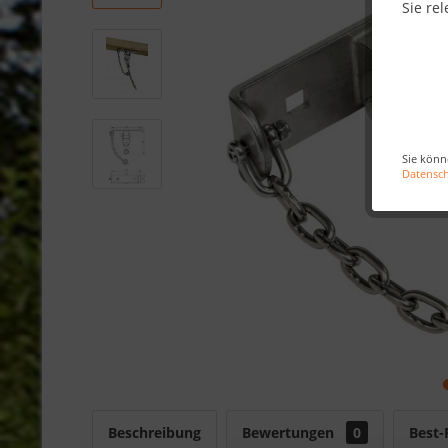
Sie rel
Sie könn
Datensc
Beschreibung
Bewertungen
0
Best-