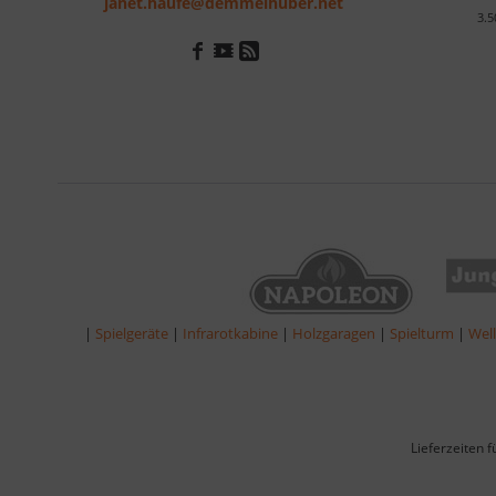
janet.haufe@demmelhuber.net
3.5
|
Spielgeräte
|
Infrarotkabine
|
Holzgaragen
|
Spielturm
|
Wel
Lieferzeiten 