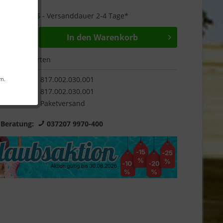
Garantie
r ab
16.09.26
- Versanddauer 2-4 Tage*
In den
Warenkorb
Bewerten
817.002.030.001
rn.
817.002.030.001
Paketversand
 Beratung:
037207 9970-400