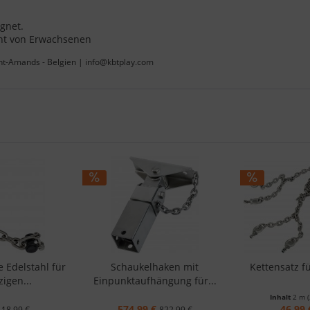
ignet.
cht von Erwachsenen
int-Amands - Belgien | info@kbtplay.com
e Edelstahl für
Schaukelhaken mit
Kettensatz f
igen...
Einpunktaufhängung für...
Inhalt
2 m
574,99 €
46,99 
18,99 €
822,99 €