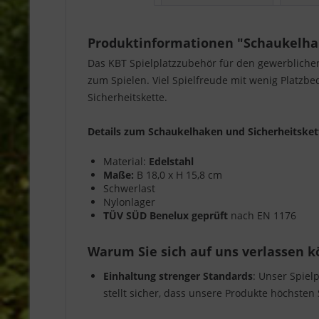
Produktinformationen "Schaukelhak
Das KBT Spielplatzzubehör für den gewerbliche
zum Spielen. Viel Spielfreude mit wenig Platzb
Sicherheitskette.
Details zum Schaukelhaken und Sicherheitskett
Material:
Edelstahl
Maße:
B 18,0 x H 15,8 cm
Schwerlast
Nylonlager
TÜV SÜD Benelux geprüft
nach EN 1176
Warum Sie sich auf uns verlassen 
Einhaltung strenger Standards
: Unser Spiel
stellt sicher, dass unsere Produkte höchsten