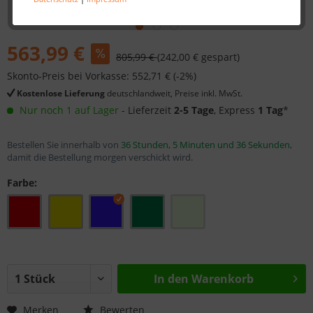
563,99 €
805,99 €
(242,00 € gespart)
Skonto-Preis bei Vorkasse: 552,71 € (-2%)
Kostenlose Lieferung
deutschlandweit, Preise inkl. MwSt.
Nur noch 1 auf Lager
- Lieferzeit
2-5 Tage
, Express
1 Tag
*
Bestellen Sie innerhalb von
36 Stunden, 5 Minuten und 36 Sekunden
,
damit die Bestellung morgen verschickt wird.
Farbe:
In den
Warenkorb
Merken
Bewerten