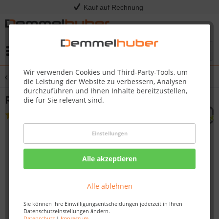
Kauf auf Rechnung
Menü
Wir verwenden Cookies und Third-Party-Tools, um
Übersicht
Rutschen
die Leistung der Website zu verbessern, Analysen
durchzuführen und Ihnen Inhalte bereitzustellen,
Rutsche BRONCO 1,74 m
die für Sie relevant sind.
(
1
)
Einstellungen
Alle akzeptieren
Alle ablehnen
Sie können Ihre Einwilligungsentscheidungen jederzeit in Ihren
Datenschutzeinstellungen ändern.
Datenschutz
|
Impressum