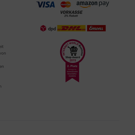
eit
 von
ten
n