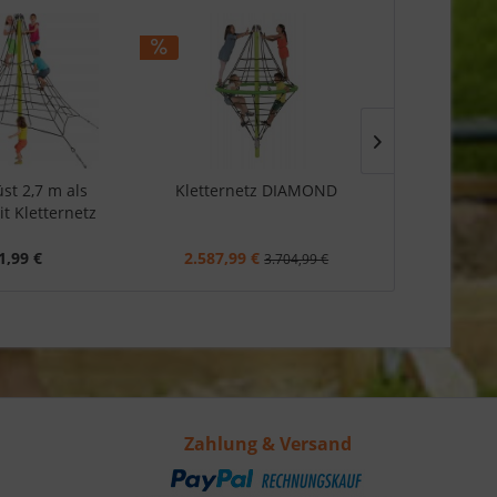
üst 2,7 m als
Kletternetz DIAMOND
Klette
t Kletternetz
1,99 €
2.587,99 €
3.889,9
3.704,99 €
Zahlung & Versand