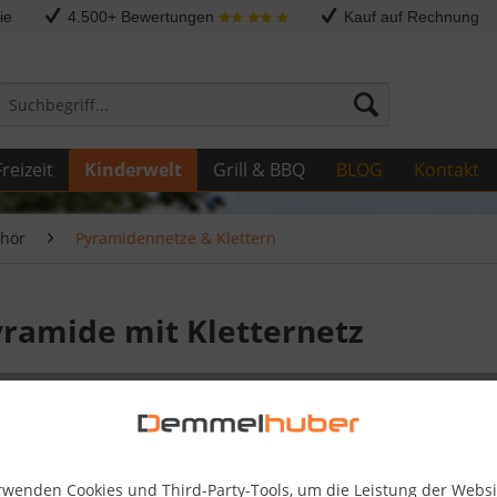
ie
4.500+ Bewertungen
Kauf auf Rechnung
reizeit
Kinderwelt
Grill & BBQ
BLOG
Kontakt
ehör
Pyramidennetze & Klettern
Pyramide mit Kletternetz
16.559
Skonto-Preis
rwenden Cookies und Third-Party-Tools, um die Leistung der Websi
Kostenlose 