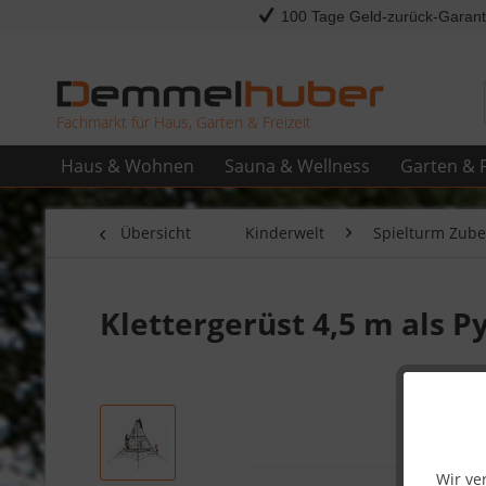
100 Tage Geld-zurück-Garant
Fachmarkt für Haus, Garten & Freizeit
Haus & Wohnen
Sauna & Wellness
Garten & F
Übersicht
Kinderwelt
Spielturm Zub
Klettergerüst 4,5 m als 
Wir ve