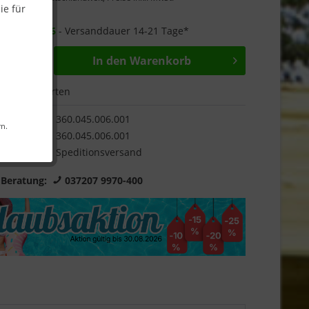
ie für
Garantie
r ab
16.09.26
- Versanddauer 14-21 Tage*
In den
Warenkorb
Bewerten
360.045.006.001
rn.
360.045.006.001
Speditionsversand
 Beratung:
037207 9970-400