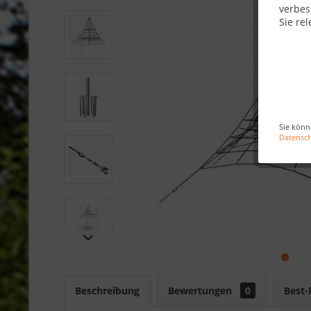
verbes
Sie rel
Sie könn
Datensc
Beschreibung
Bewertungen
0
Best-