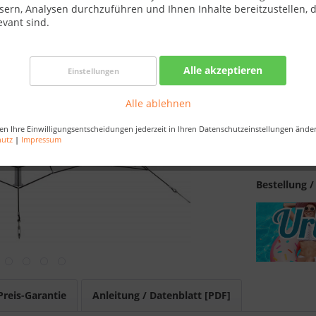
sern, Analysen durchzuführen und Ihnen Inhalte bereitzustellen, d
Best-Preis-
evant sind.
Verfügba
Alle akzeptieren
Einstellungen
Merken
Alle ablehnen
Artikel-Nr.:
en Ihre Einwilligungsentscheidungen jederzeit in Ihren Datenschutzeinstellungen ände
EAN:
hutz
|
Impressum
Versandart:
Bestellung /
Preis-Garantie
Anleitung / Datenblatt [PDF]