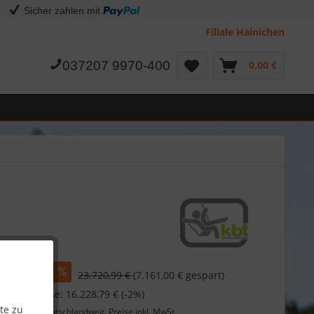
Sicher zahlen mit
Filiale Hainichen
037207 9970-400
0,00 €
,99 €
23.720,99 €
(7.161,00 € gespart)
 bei Vorkasse: 16.228,79 € (-2%)
te zu
Lieferung
deutschlandweit, Preise inkl. MwSt.