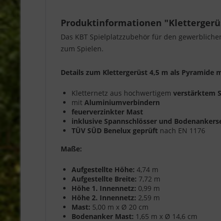
Produktinformationen "Klettergerüs
Das KBT Spielplatzzubehör für den gewerbliche
zum Spielen.
Details zum Klettergerüst 4,5 m als Pyramide m
Kletternetz aus hochwertigem
verstärktem S
mit
Aluminiumverbindern
feuerverzinkter Mast
inklusive Spannschlösser und Bodenankers
TÜV SÜD Benelux geprüft
nach EN 1176
Maße:
Aufgestellte Höhe:
4,74 m
Aufgestellte Breite:
7,72 m
Höhe 1. Innennetz:
0,99 m
Höhe 2. Innennetz:
2,59 m
Mast:
5,00 m x Ø 20 cm
Bodenanker Mast:
1,65 m x Ø 14,6 cm