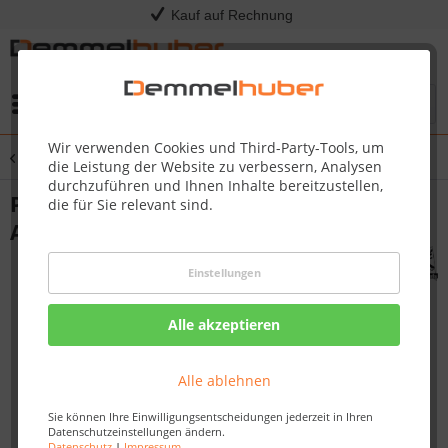
Kauf auf Rechnung
Menü
Wir verwenden Cookies und Third-Party-Tools, um
Übersicht
Pool Zubehör
die Leistung der Website zu verbessern, Analysen
durchzuführen und Ihnen Inhalte bereitzustellen,
Pool Winterabdeckplane Poolplane
die für Sie relevant sind.
Abdeckfolie
Einstellungen
Alle akzeptieren
Alle ablehnen
Sie können Ihre Einwilligungsentscheidungen jederzeit in Ihren
Datenschutzeinstellungen ändern.
Datenschutz
|
Impressum