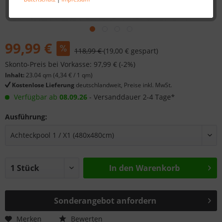
99,99 €
118,99 €
(19,00 € gespart)
Skonto-Preis bei Vorkasse: 97,99 € (-2%)
Inhalt:
23.04 qm (
4,34 €
/ 1 qm)
Kostenlose Lieferung
deutschlandweit, Preise inkl. MwSt.
Verfügbar ab
08.09.26
- Versanddauer 2-4 Tage*
Ausführung:
In den
Warenkorb
Sonderangebot anfordern
Merken
Bewerten