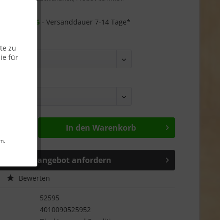
Garantie
r ab
25.08.26
- Versanddauer 7-14 Tage*
te zu
ie für
In den
Warenkorb
rn.
Sonderangebot anfordern
Bewerten
52595
4010090525952