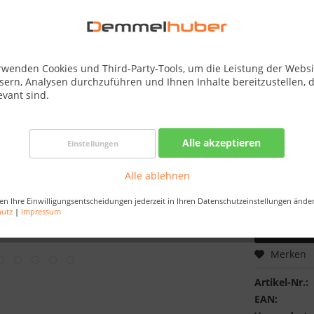
Best-Preis-
Verfügba
Dachkranz:
rwenden Cookies und Third-Party-Tools, um die Leistung der Websi
sern, Analysen durchzuführen und Ihnen Inhalte bereitzustellen, d
evant sind.
Saunaofen:
Alle akzeptieren
Einstellungen
Alle ablehnen
en Ihre Einwilligungsentscheidungen jederzeit in Ihren Datenschutzeinstellungen ände
hutz
|
Impressum
Merken
Artikel-Nr.:
EAN: