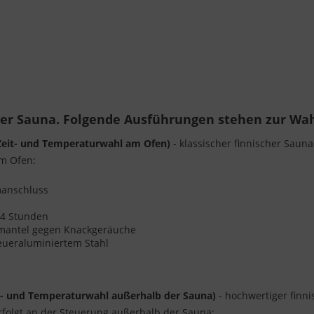
rer Sauna. Folgende Ausführungen stehen zur Wah
(Zeit- und Temperaturwahl am Ofen)
- klassischer finnischer Saun
am Ofen:
omanschluss
s 4 Stunden
enmantel gegen Knackgeräuche
eueraluminiertem Stahl
t- und Temperaturwahl außerhalb der Sauna)
- hochwertiger finni
folgt an der Steuerung außerhalb der Sauna: