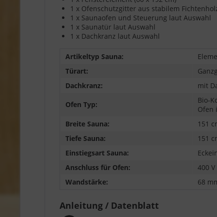
1 x Ofenschutzgitter aus stabilem Fichtenhol
1 x Saunaofen und Steuerung laut Auswahl
1 x Saunatür laut Auswahl
1 x Dachkranz laut Auswahl
Artikeltyp Sauna:
Eleme
Türart:
Ganzg
Dachkranz:
mit D
Bio-K
Ofen Typ:
Ofen 
Breite Sauna:
151 c
Tiefe Sauna:
151 c
Einstiegsart Sauna:
Eckei
Anschluss für Ofen:
400 V
Wandstärke:
68 m
Anleitung / Datenblatt