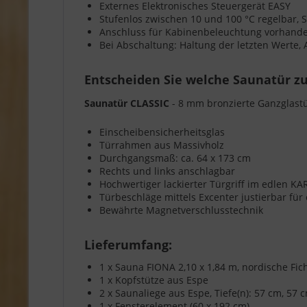
Externes Elektronisches Steuergerät EASY
Stufenlos zwischen 10 und 100 °C regelbar, So
Anschluss für Kabinenbeleuchtung vorhanden,
Bei Abschaltung: Haltung der letzten Werte,
Entscheiden Sie welche Saunatür zu
Saunatür CLASSIC
- 8 mm bronzierte Ganzglast
Einscheibensicherheitsglas
Türrahmen aus Massivholz
Durchgangsmaß: ca. 64 x 173 cm
Rechts und links anschlagbar
Hochwertiger lackierter Türgriff im edlen K
Türbeschläge mittels Excenter justierbar fü
Bewährte Magnetverschlusstechnik
Lieferumfang:
1 x Sauna FIONA 2,10 x 1,84 m, nordische Fi
1 x Kopfstütze aus Espe
2 x Saunaliege aus Espe, Tiefe(n): 57 cm, 57 
1 x Fensterelement (60 x 192 cm)