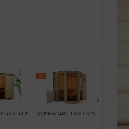
1 1,96 x 1,51 m
Sauna AMELIA 1 1,96 x 1,70 m
Sauna AMELIA