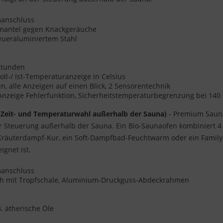
omanschluss
enmantel gegen Knackgeräuche
eueraluminiertem Stahl
 Stunden
oll-/ Ist-Temperaturanzeige in Celsius
 alle Anzeigen auf einen Blick, 2 Sensorentechnik
 Anzeige Fehlerfunktion, Sicherheitstemperaturbegrenzung bei 140
(Zeit- und Temperaturwahl außerhalb der Sauna)
- Premium Sauna
er Steuerung außerhalb der Sauna. Ein Bio-Saunaofen kombiniert 
 Kräuterdampf-Kur, ein Soft-Dampfbad-Feuchtwarm oder ein Family
gnet ist.
omanschluss
ch mit Tropfschale, Aluminium-Druckguss-Abdeckrahmen
. ätherische Öle