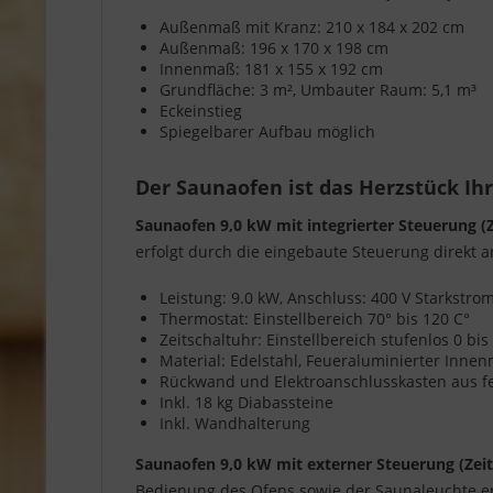
Außenmaß mit Kranz: 210 x 184 x 202 cm
Außenmaß: 196 x 170 x 198 cm
Innenmaß: 181 x 155 x 192 cm
Grundfläche: 3 m², Umbauter Raum: 5,1 m³
Eckeinstieg
Spiegelbarer Aufbau möglich
Der Saunaofen ist das Herzstück Ih
Saunaofen 9,0 kW mit integrierter Steuerung 
erfolgt durch die eingebaute Steuerung direkt 
Leistung: 9.0 kW, Anschluss: 400 V Starkstr
Thermostat: Einstellbereich 70° bis 120 C°
Zeitschaltuhr: Einstellbereich stufenlos 0 bi
Material: Edelstahl, Feueraluminierter Inn
Rückwand und Elektroanschlusskasten aus f
Inkl. 18 kg Diabassteine
Inkl. Wandhalterung
Saunaofen 9,0 kW mit externer Steuerung (Zei
Bedienung des Ofens sowie der Saunaleuchte er