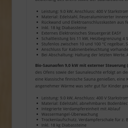
Leistung: 9.0 kW, Anschluss: 400 V Starkstr
Material: Edelstahl, Feueraluminierter Inn
Rückwand und Elektroanschlusskasten aus f
Inkl. 18 kg Diabassteine
Externes Elektronisches Steuergerät EASY
Schaltleistung bis 11 kW, Heizbegrenzung 4
Stufenlos zwischen 10 und 100 °C regelbar, S
Anschluss für Kabinenbeleuchtung vorhanden,
Bei Abschaltung: Haltung der letzten Werte,
Bio-Saunaofen 9,0 kW mit externer Steuerung 
des Ofens sowie der Saunaleuchte erfolgt an d
eine klassische finnische Sauna genießen, eine
angenehmer Wärme was sehr gut für Kinder geei
Leistung: 9.0 kW, Anschluss: 400 V Starkstr
Material: Edelstahl, abnehmbares Bodenble
Integrierte Verdampfereinheit mit Ablauf
Wassermangel-Überwachung
Trockenlaufschutz, Verdampferschale für z. B
Inkl. 18 kg Diabassteine