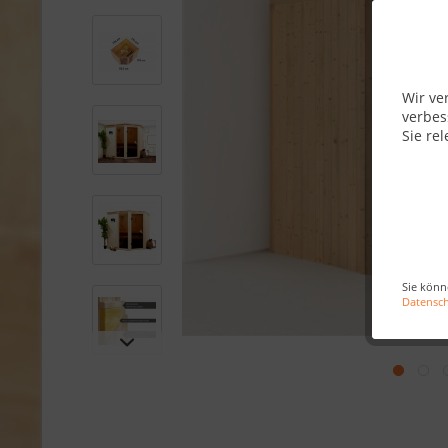
Wir ve
verbes
Sie rel
Sie könn
Datensc