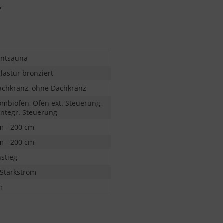
z
ntsauna
lastür bronziert
achkranz, ohne Dachkranz
ombiofen, Ofen ext. Steuerung,
integr. Steuerung
m - 200 cm
m - 200 cm
nstieg
 Starkstrom
m