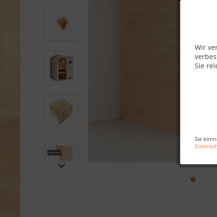
Wir ve
verbes
Sie rel
Sie könn
Datensc