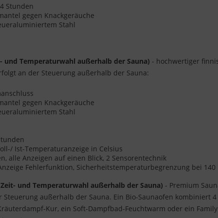
s 4 Stunden
enmantel gegen Knackgeräuche
eueraluminiertem Stahl
t- und Temperaturwahl außerhalb der Sauna)
- hochwertiger finni
folgt an der Steuerung außerhalb der Sauna:
omanschluss
enmantel gegen Knackgeräuche
eueraluminiertem Stahl
 Stunden
oll-/ Ist-Temperaturanzeige in Celsius
 alle Anzeigen auf einen Blick, 2 Sensorentechnik
 Anzeige Fehlerfunktion, Sicherheitstemperaturbegrenzung bei 140
(Zeit- und Temperaturwahl außerhalb der Sauna)
- Premium Sauna
er Steuerung außerhalb der Sauna. Ein Bio-Saunaofen kombiniert 
 Kräuterdampf-Kur, ein Soft-Dampfbad-Feuchtwarm oder ein Family