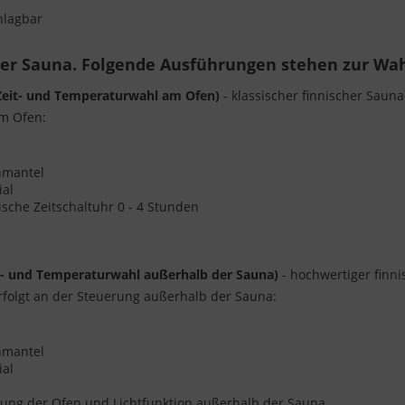
hlagbar
rer Sauna. Folgende Ausführungen stehen zur Wah
(Zeit- und Temperaturwahl am Ofen)
- klassischer finnischer Saun
am Ofen:
enmantel
ial
sche Zeitschaltuhr 0 - 4 Stunden
t- und Temperaturwahl außerhalb der Sauna)
- hochwertiger finni
folgt an der Steuerung außerhalb der Sauna:
enmantel
ial
ung der Ofen und Lichtfunktion außerhalb der Sauna