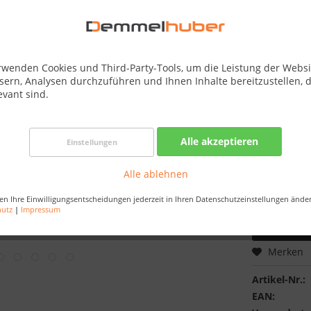
Best-Preis-
Verfügba
Dachkranz:
rwenden Cookies und Third-Party-Tools, um die Leistung der Websi
sern, Analysen durchzuführen und Ihnen Inhalte bereitzustellen, d
evant sind.
Saunaofen:
Alle akzeptieren
Einstellungen
Alle ablehnen
en Ihre Einwilligungsentscheidungen jederzeit in Ihren Datenschutzeinstellungen ände
hutz
|
Impressum
Merken
Artikel-Nr.:
EAN: