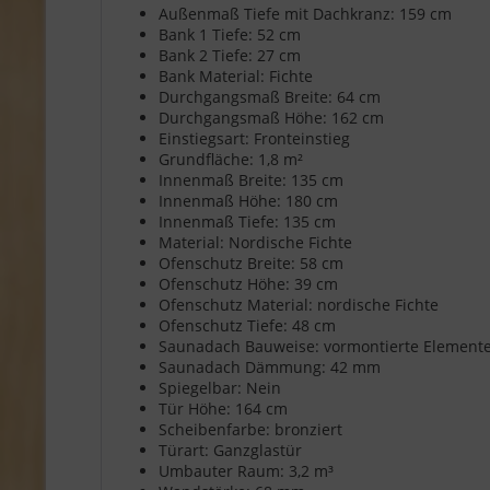
Außenmaß Tiefe mit Dachkranz: 159 cm
Bank 1 Tiefe:
52 cm
Bank 2 Tiefe:
27 cm
Bank Material: Fichte
Durchgangsmaß Breite:
64 cm
Durchgangsmaß Höhe:
162 cm
Einstiegsart:
Fronteinstieg
Grundfläche:
1,8 m²
Innenmaß Breite:
135 cm
Innenmaß Höhe: 180
cm
Innenmaß Tiefe:
135 cm
Material:
Nordische Fichte
Ofenschutz Breite:
58 cm
Ofenschutz Höhe:
39 cm
Ofenschutz Material:
nordische Fichte
Ofenschutz Tiefe: 48
cm
Saunadach Bauweise:
vormontierte Element
Saunadach Dämmung:
42 mm
Spiegelbar: Nein
Tür Höhe:
164 cm
Scheibenfarbe: bronziert
Türart: Ganzglastür
Umbauter Raum:
3,2 m³