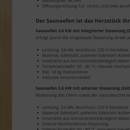
Wandstärke:
68 mm
Öffnungsrichtung Tür:
rechts und links ansc
Der Saunaofen ist das Herzstück Ih
Saunaofen 3,6 kW mit integrierter Steuerung 
erfolgt durch die eingebaute Steuerung direkt 
Leistung: 3,6 kW, Anschluss: 230 V Steckdose
Material: Edelstahl, polierter Edelstahl Auß
Innenteile aus korrosionsbeständigem Mater
Temperaturwahl: 50 - 80 °C, robuste mechani
Inkl. 18 kg Diabassteine
Inklusive Anschlusskabel
Saunaofen 3,6 kW mit externer Steuerung (Zei
Bedienung des Ofens sowie der Saunaleuchte er
Leistung: 3,6 kW, Anschluss: 230 V Steckdose
Material: Edelstahl, polierter Edelstahl Auß
Innenteile aus korrosionsbeständigem Mater
Externe Multifunktions-Steuerung
Temperaturwahl: 50 - 80 °C, bequeme Steuer