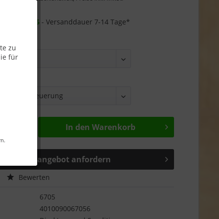
Garantie
r ab
25.08.26
- Versanddauer 7-14 Tage*
te zu
ie für
In den
Warenkorb
rn.
Sonderangebot anfordern
Bewerten
6705
4010090067056