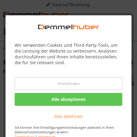
Kauf auf Rechnung
Menü
Wir verwenden Cookies und Third-Party-Tools, um
Übersicht
Massivholzsauna
die Leistung der Website zu verbessern, Analysen
durchzuführen und Ihnen Inhalte bereitzustellen,
Massivholzsauna AMARA 2,36 x 1,84 m 40
die für Sie relevant sind.
mm
Einstellungen
Alle akzeptieren
Alle ablehnen
Sie können Ihre Einwilligungsentscheidungen jederzeit in Ihren
Datenschutzeinstellungen ändern.
Datenschutz
|
Impressum