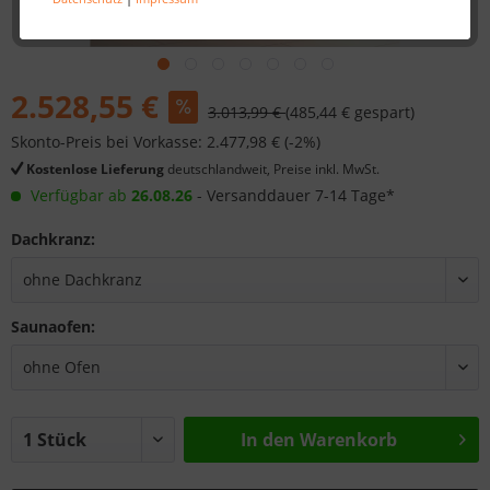
2.528,55 €
3.013,99 €
(485,44 € gespart)
Skonto-Preis bei Vorkasse: 2.477,98 € (-2%)
Kostenlose Lieferung
deutschlandweit, Preise inkl. MwSt.
Verfügbar ab
26.08.26
- Versanddauer 7-14 Tage*
Dachkranz:
Saunaofen:
In den
Warenkorb