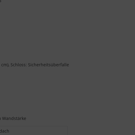
³
cm), Schloss: Sicherheitsüberfalle
mm Wandstärke
ldach