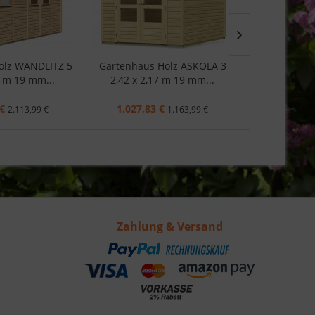
olz WANDLITZ 5
Gartenhaus Holz ASKOLA 3
Gartenhaus H
2 m 19 mm...
2,42 x 2,17 m 19 mm...
x 1,8 
€
1.027,83 €
865,81
2.113,99 €
1.163,99 €
Zahlung & Versand