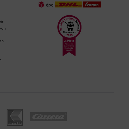
eit
 von
ten
n