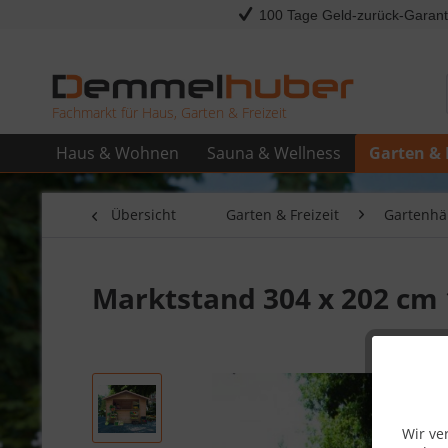
100 Tage Geld-zurück-Garant
Fachmarkt für Haus, Garten & Freizeit
Haus & Wohnen
Sauna & Wellness
Garten & 
Übersicht
Garten & Freizeit
Gartenhäu
Marktstand 304 x 202 cm
Wir ve