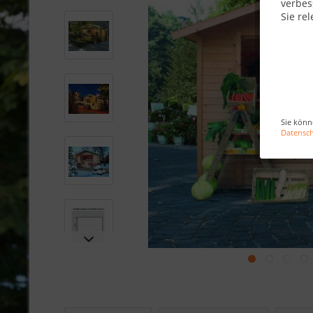
verbes
Sie rel
Sie könn
Datensc