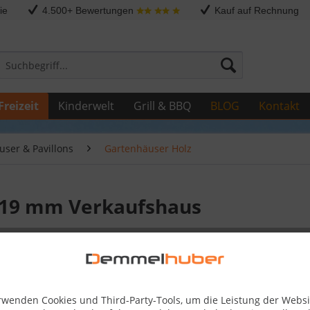
ie
4.500+ Bewertungen
Kauf auf Rechnung
Freizeit
Kinderwelt
Grill & BBQ
BLOG
Kontakt
ser & Pavillons
Gartenhäuser Holz
 19 mm Verkaufshaus
1.333,
Skonto-Preis
rwenden Cookies und Third-Party-Tools, um die Leistung der Websi
Kostenlose 