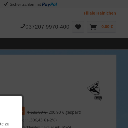
Sicher zahlen mit
Filiale Hainichen
037207 9970-400
0,00 €
09 €
1.533,99 €
(200,90 € gespart)
 bei Vorkasse: 1.306,43 € (-2%)
te zu
Lieferung
deutschlandweit, Preise inkl. MwSt.