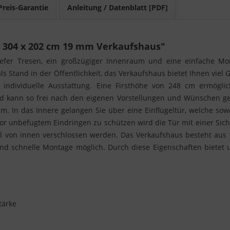
Preis-Garantie
Anleitung / Datenblatt [PDF]
 304 x 202 cm 19 mm Verkaufshaus"
tiefer Tresen, ein großzügiger Innenraum und eine einfache M
ls Stand in der Öffentlichkeit, das Verkaufshaus bietet Ihnen viel
e individuelle Ausstattung. Eine Firsthöhe von 248 cm ermög
nd kann so frei nach den eigenen Vorstellungen und Wünschen ges
. In das Innere gelangen Sie über eine Einflügeltür, welche sow
 unbefugtem Eindringen zu schützen wird die Tür mit einer Siche
l von innen verschlossen werden. Das Verkaufshaus besteht aus
und schnelle Montage möglich. Durch diese Eigenschaften bietet u
tärke