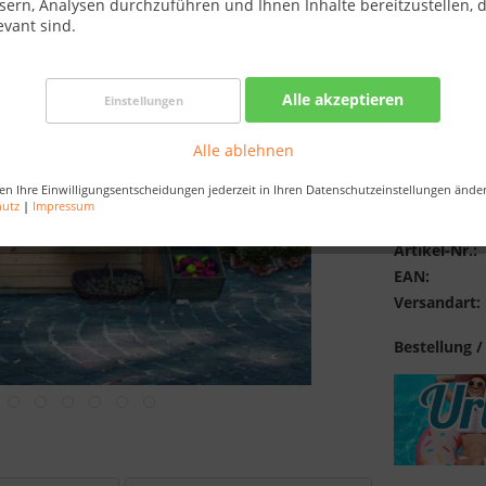
sern, Analysen durchzuführen und Ihnen Inhalte bereitzustellen, d
Best-Preis-
evant sind.
Verfügba
Alle akzeptieren
Einstellungen
Alle ablehnen
en Ihre Einwilligungsentscheidungen jederzeit in Ihren Datenschutzeinstellungen ände
Merken
hutz
|
Impressum
Artikel-Nr.:
EAN:
Versandart:
Bestellung /