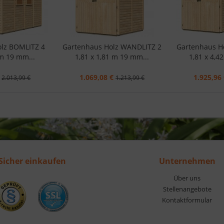
olz BOMLITZ 4
Gartenhaus Holz WANDLITZ 2
Gartenhaus H
 m 19 mm...
1,81 x 1,81 m 19 mm...
1,81 x 4,4
1.069,08 €
1.925,96 
2.013,99 €
1.213,99 €
Sicher einkaufen
Unternehmen
Über uns
Stellenangebote
Kontaktformular