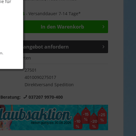
ie für
Garantie
r ab
06.09.26
- Versanddauer 7-14 Tage*
In den
Warenkorb
Sonderangebot anfordern
rn.
Bewerten
27501
4010090275017
Direktversand Spedition
 Beratung:
037207 9970-400