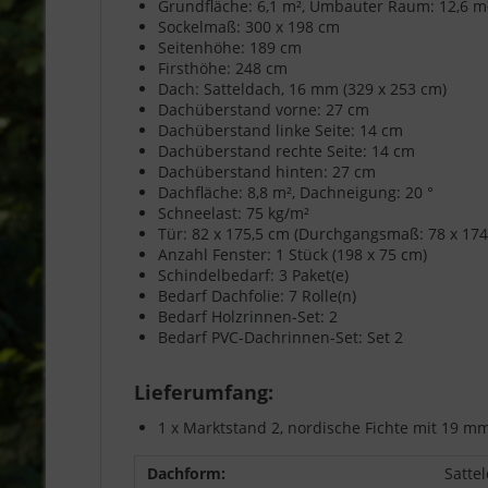
Grundfläche: 6,1 m², Umbauter Raum: 12,6 m
Sockelmaß: 300 x 198 cm
Seitenhöhe: 189 cm
Firsthöhe: 248 cm
Dach: Satteldach, 16 mm (329 x 253 cm)
Dachüberstand vorne: 27 cm
Dachüberstand linke Seite: 14 cm
Dachüberstand rechte Seite: 14 cm
Dachüberstand hinten: 27 cm
Dachfläche: 8,8 m², Dachneigung: 20 °
Schneelast: 75 kg/m²
Tür: 82 x 175,5 cm (Durchgangsmaß: 78 x 174 
Anzahl Fenster: 1 Stück (198 x 75 cm)
Schindelbedarf: 3 Paket(e)
Bedarf Dachfolie: 7 Rolle(n)
Bedarf Holzrinnen-Set: 2
Bedarf PVC-Dachrinnen-Set: Set 2
Lieferumfang:
1 x Marktstand 2, nordische Fichte mit 19 
Dachform:
Satte