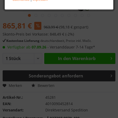
865,81 €
963,99 €
(98,18 € gespart)
Skonto-Preis bei Vorkasse: 848,49 € (-2%)
Kostenlose Lieferung
deutschlandweit, Preise inkl. MwSt.
Verfügbar ab
07.09.26
- Versanddauer 7-14 Tage*
In den
Warenkorb
Sonderangebot anfordern
Merken
Bewerten
Artikel-Nr.:
45281
EAN:
4010090452814
Versandart:
Direktversand Spedition