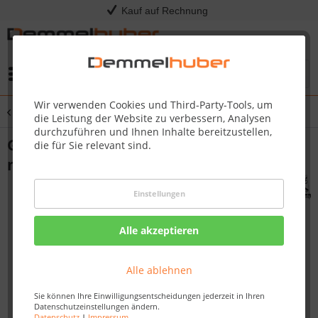
Kauf auf Rechnung
Menü
Wir verwenden Cookies und Third-Party-Tools, um
Übersicht
Geräteschuppen
die Leistung der Website zu verbessern, Analysen
durchzuführen und Ihnen Inhalte bereitzustellen,
Gartenhaus Holz DALIN 1 2,45 x 1,8 m 14
die für Sie relevant sind.
mm Geräteschuppen
Einstellungen
Alle akzeptieren
Alle ablehnen
Sie können Ihre Einwilligungsentscheidungen jederzeit in Ihren
Datenschutzeinstellungen ändern.
Datenschutz
|
Impressum