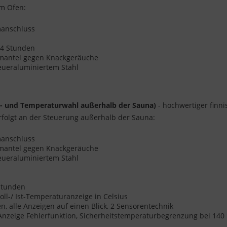
am Ofen:
omanschluss
s 4 Stunden
enmantel gegen Knackgeräuche
eueraluminiertem Stahl
t- und Temperaturwahl außerhalb der Sauna)
- hochwertiger finni
folgt an der Steuerung außerhalb der Sauna:
omanschluss
enmantel gegen Knackgeräuche
eueraluminiertem Stahl
 Stunden
oll-/ Ist-Temperaturanzeige in Celsius
 alle Anzeigen auf einen Blick, 2 Sensorentechnik
 Anzeige Fehlerfunktion, Sicherheitstemperaturbegrenzung bei 140