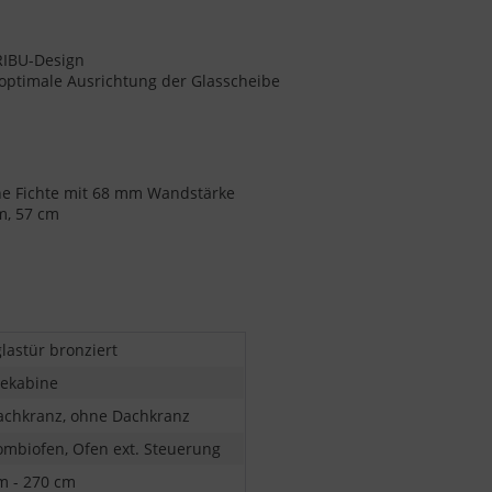
ARIBU-Design
r optimale Ausrichtung der Glasscheibe
sche Fichte mit 68 mm Wandstärke
cm, 57 cm
lastür bronziert
ekabine
achkranz, ohne Dachkranz
ombiofen, Ofen ext. Steuerung
m - 270 cm