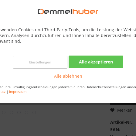
Best-Preis-
Verfügba
Dachkranz:
rwenden Cookies und Third-Party-Tools, um die Leistung der Websi
sern, Analysen durchzuführen und Ihnen Inhalte bereitzustellen, d
evant sind.
Saunaofen:
Alle akzeptieren
Einstellungen
Alle ablehnen
en Ihre Einwilligungsentscheidungen jederzeit in Ihren Datenschutzeinstellungen ände
hutz
|
Impressum
Merken
Artikel-Nr.:
EAN: