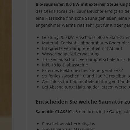
Bio-Saunaofen 9,0 kW mit externer Steuerung 
des Ofens sowie der Saunaleuchte erfolgt an d
eine klassische finnische Sauna genießen, eine
angenehmer Wärme was sehr gut für Kinder geei
Leistung: 9.0 kW, Anschluss: 400 V Starkstr
Material: Edelstahl, abnehmbares Bodenble
Integrierte Verdampfereinheit mit Ablauf
Wassermangel-Überwachung
Trockenlaufschutz, Verdampferschale für z. B
Inkl. 18 kg Diabassteine
Externes Elektronisches Steuergerät EASY
Stufenlos zwischen 10 und 100 °C regelbar, So
Anschluss für Kabinenbeleuchtung vorhanden,
Bei Abschaltung: Haltung der letzten Werte,
Entscheiden Sie welche Saunatür zu
Saunatür CLASSIC
- 8 mm bronzierte Ganzglast
Einscheibensicherheitsglas
Türrahmen aus Massivholz