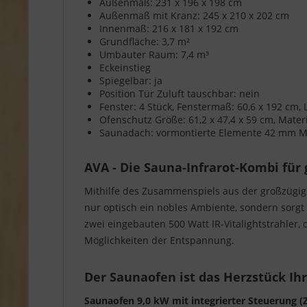
Außenmaß: 231 x 196 x 198 cm
Außenmaß mit Kranz: 245 x 210 x 202 cm
Innenmaß: 216 x 181 x 192 cm
Grundfläche: 3,7 m²
Umbauter Raum: 7,4 m³
Eckeinstieg
Spiegelbar: ja
Position Tür Zuluft tauschbar: nein
Fenster: 4 Stück, Fenstermaß: 60,6 x 192 cm, L
Ofenschutz Größe: 61,2 x 47,4 x 59 cm, Mater
Saunadach: vormontierte Elemente 42 mm Min
AVA - Die Sauna-Infrarot-Kombi für
Mithilfe des Zusammenspiels aus der großzügig 
nur optisch ein nobles Ambiente, sondern sorgt
zwei eingebauten 500 Watt IR-Vitalightstrahler, 
Möglichkeiten der Entspannung.
Der Saunaofen ist das Herzstück Ih
Saunaofen 9,0 kW mit integrierter Steuerung 