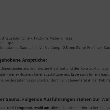
ichtausschnitt: 49 x 175,5 cm, Material: Glas
ial: Espe
eralwolle, Saunadach Verkleidung: 12,5 mm Fichte-Profilholz, Sau
 gehobene Ansprüche:
dimensionierten, bronzierten Glasfront und der Konstruktion aus h
 dank der exklusiven Innenausstattung aus Espe auch für ein hapti
die beide stufenlos regulierbar durch ein Steuergerät in der Kabin
rer Sauna. Folgende Ausführungen stehen zur Wah
(Zeit- und Temperaturwahl am Ofen)
- klassischer finnischer Saun