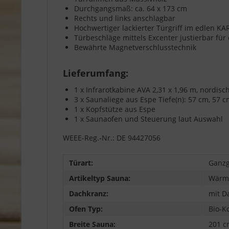
Durchgangsmaß: ca. 64 x 173 cm
Rechts und links anschlagbar
Hochwertiger lackierter Türgriff im edlen K
Türbeschläge mittels Excenter justierbar fü
Bewährte Magnetverschlusstechnik
Lieferumfang:
1 x Infrarotkabine AVA 2,31 x 1,96 m, nordi
3 x Saunaliege aus Espe Tiefe(n): 57 cm, 57 
1 x Kopfstütze aus Espe
1 x Saunaofen und Steuerung laut Auswahl
WEEE-Reg.-Nr.: DE 94427056
Türart:
Ganzg
Artikeltyp Sauna:
Wärm
Dachkranz:
mit D
Ofen Typ:
Bio-K
Breite Sauna:
201 c