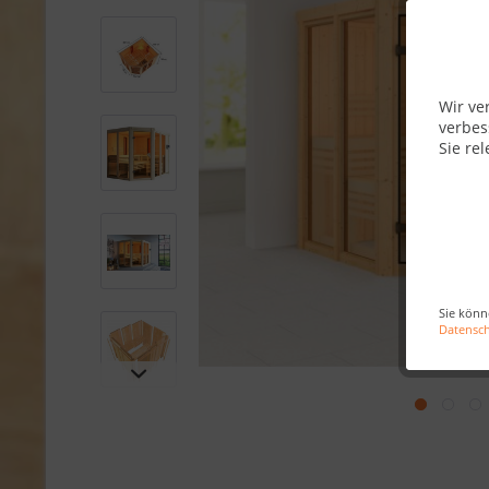
Wir ve
verbes
Sie rel
Sie könn
Datensc