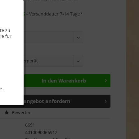
Garantie
r ab
26.08.26
- Versanddauer 7-14 Tage*
te zu
ie für
In den
Warenkorb
rn.
Sonderangebot anfordern
Bewerten
6691
4010090066912