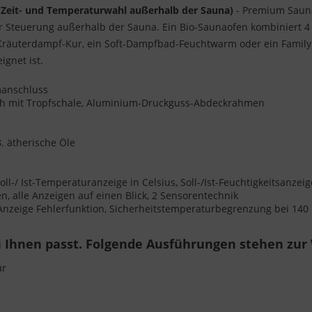
(Zeit- und Temperaturwahl außerhalb der Sauna)
- Premium Sauna
er Steuerung außerhalb der Sauna. Ein Bio-Saunaofen kombiniert 
 Kräuterdampf-Kur, ein Soft-Dampfbad-Feuchtwarm oder ein Family
gnet ist.
omanschluss
ch mit Tropfschale, Aluminium-Druckguss-Abdeckrahmen
. ätherische Öle
ll-/ Ist-Temperaturanzeige in Celsius, Soll-/Ist-Feuchtigkeitsanze
 alle Anzeigen auf einen Blick, 2 Sensorentechnik
 Anzeige Fehlerfunktion, Sicherheitstemperaturbegrenzung bei 140
 Ihnen passt. Folgende Ausführungen stehen zur
ür