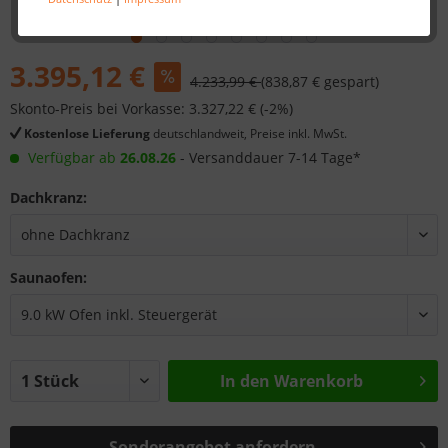
3.395,12 €
4.233,99 €
(838,87 € gespart)
Skonto-Preis bei Vorkasse: 3.327,22 € (-2%)
Kostenlose Lieferung
deutschlandweit, Preise inkl. MwSt.
Verfügbar ab
26.08.26
- Versanddauer 7-14 Tage*
Dachkranz:
Saunaofen:
In den
Warenkorb
Sonderangebot anfordern