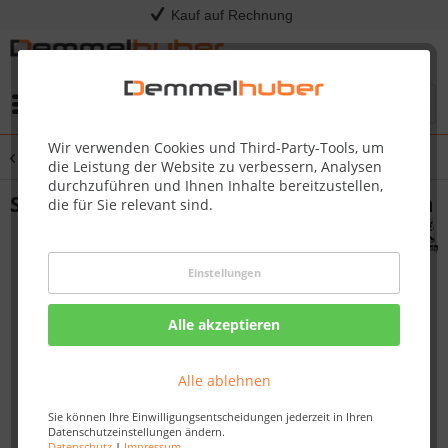
Kauf auf Rechnung
Menü
Wir verwenden Cookies und Third-Party-Tools, um
Übersicht
Elementsauna
die Leistung der Website zu verbessern, Analysen
durchzuführen und Ihnen Inhalte bereitzustellen,
Sauna / Infrarotkabine AVA 2,31 x 1,96 m
die für Sie relevant sind.
Einstellungen
Alle akzeptieren
Alle ablehnen
Sie können Ihre Einwilligungsentscheidungen jederzeit in Ihren
Datenschutzeinstellungen ändern.
Datenschutz
|
Impressum