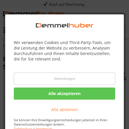
Kauf auf Rechnung
Menü
Wir verwenden Cookies und Third-Party-Tools, um
Übersicht
Carports
die Leistung der Website zu verbessern, Analysen
durchzuführen und Ihnen Inhalte bereitzustellen,
Einzelcarport Classic 2 PVC-Dach 2,73 x
die für Sie relevant sind.
5,86 m
Einstellungen
Alle akzeptieren
Alle ablehnen
Sie können Ihre Einwilligungsentscheidungen jederzeit in Ihren
Datenschutzeinstellungen ändern.
Datenschutz
|
Impressum