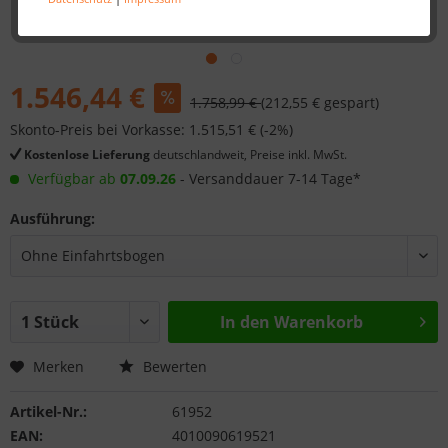
1.546,44 €
1.758,99 €
(212,55 € gespart)
Skonto-Preis bei Vorkasse: 1.515,51 € (-2%)
Kostenlose Lieferung
deutschlandweit, Preise inkl. MwSt.
Verfügbar ab
07.09.26
- Versanddauer 7-14 Tage*
Ausführung:
In den
Warenkorb
Merken
Bewerten
Artikel-Nr.:
61952
EAN:
4010090619521