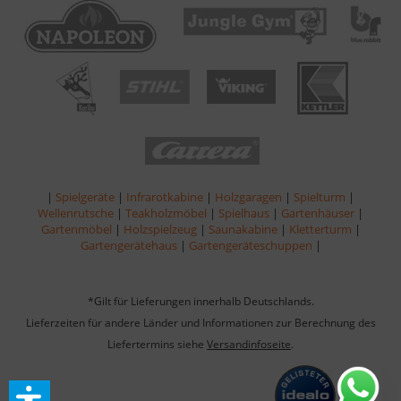
|
Spielgeräte
|
Infrarotkabine
|
Holzgaragen
|
Spielturm
|
Wellenrutsche
|
Teakholzmöbel
|
Spielhaus
|
Gartenhäuser
|
Gartenmöbel
|
Holzspielzeug
|
Saunakabine
|
Kletterturm
|
Gartengerätehaus
|
Gartengeräteschuppen
|
*Gilt für Lieferungen innerhalb Deutschlands.
Lieferzeiten für andere Länder und Informationen zur Berechnung des
Liefertermins siehe
Versandinfoseite
.