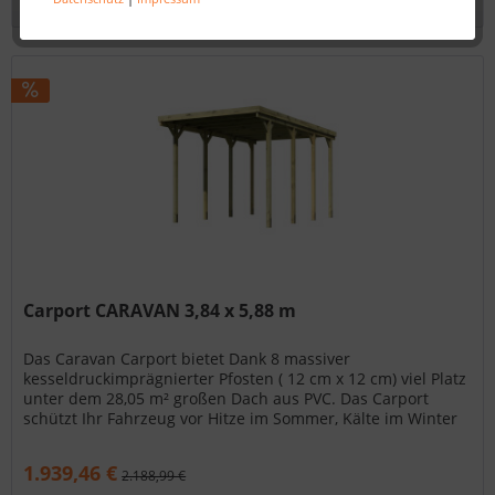
Carport CARAVAN 3,84 x 5,88 m
Das Caravan Carport bietet Dank 8 massiver
kesseldruckimprägnierter Pfosten ( 12 cm x 12 cm) viel Platz
unter dem 28,05 m² großen Dach aus PVC. Das Carport
schützt Ihr Fahrzeug vor Hitze im Sommer, Kälte im Winter
und...
1.939,46 €
2.188,99 €