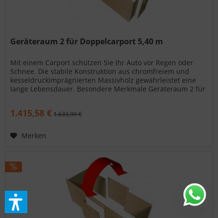
Geräteraum 2 für Doppelcarport 5,40 m
Mit einem Carport schützen Sie Ihr Auto vor Regen oder
Schnee. Die stabile Konstruktion aus chromfreiem und
kesseldruckimprägnierten Massivholz gewährleistet eine
lange Lebensdauer. Besondere Merkmale Geräteraum 2 für
Doppelcarport 5,40...
1.415,58 €
1.633,99 €
Merken