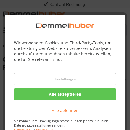
Kauf auf Rechnung
Menü
Wir verwenden Cookies und Third-Party-Tools, um
Übersicht
Grillroste
die Leistung der Website zu verbessern, Analysen
durchzuführen und Ihnen Inhalte bereitzustellen,
Grillrost Aufnahme JOE´S FIREPIT
die für Sie relevant sind.
Feuerschale
Einstellungen
Alle akzeptieren
Alle ablehnen
Sie können Ihre Einwilligungsentscheidungen jederzeit in Ihren
Datenschutzeinstellungen ändern.
Datenschutz
|
Impressum