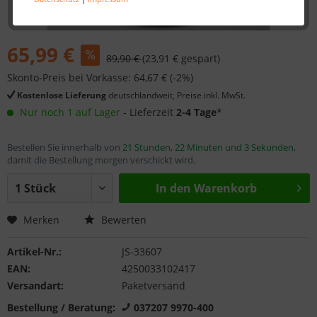
65,99 €
89,90 €
(23,91 € gespart)
Skonto-Preis bei Vorkasse: 64,67 € (-2%)
Kostenlose Lieferung
deutschlandweit, Preise inkl. MwSt.
Nur noch 1 auf Lager
- Lieferzeit
2-4 Tage
*
Bestellen Sie innerhalb von
21 Stunden, 22 Minuten und 3 Sekunden
,
damit die Bestellung morgen verschickt wird.
In den
Warenkorb
Merken
Bewerten
Artikel-Nr.:
JS-33607
EAN:
4250033102417
Versandart:
Paketversand
Bestellung / Beratung:
037207 9970-400