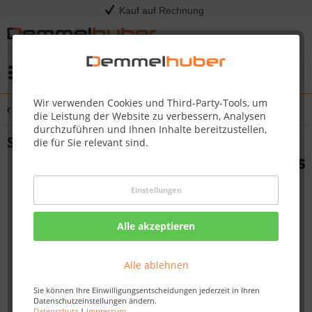
Kauf auf Rechnung
Menü
Wir verwenden Cookies und Third-Party-Tools, um
Übersicht
Saunafass
die Leistung der Website zu verbessern, Analysen
durchzuführen und Ihnen Inhalte bereitzustellen,
Saunafass SIDA Ø 2,05 x 4,00 m
die für Sie relevant sind.
Einstellungen
Alle akzeptieren
Alle ablehnen
Sie können Ihre Einwilligungsentscheidungen jederzeit in Ihren
Datenschutzeinstellungen ändern.
Datenschutz
|
Impressum