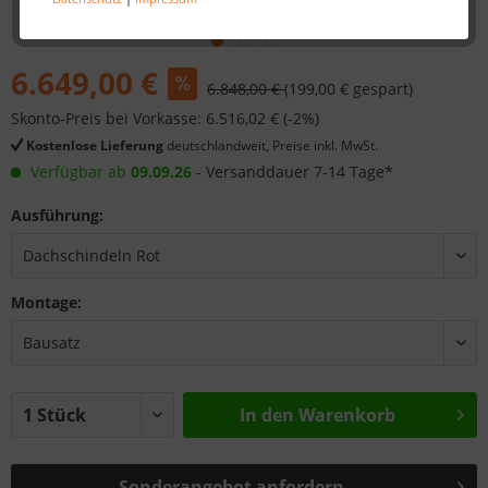
6.649,00 €
6.848,00 €
(199,00 € gespart)
Skonto-Preis bei Vorkasse: 6.516,02 € (-2%)
Kostenlose Lieferung
deutschlandweit, Preise inkl. MwSt.
Verfügbar ab
09.09.26
- Versanddauer 7-14 Tage*
Ausführung:
Montage:
In den
Warenkorb
Sonderangebot anfordern