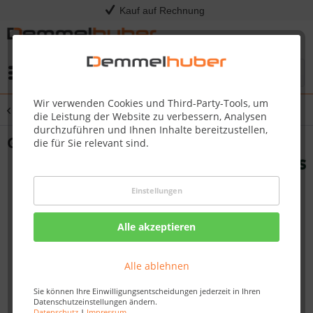
Kauf auf Rechnung
Menü
Wir verwenden Cookies und Third-Party-Tools, um
Übersicht
Saunahaus
die Leistung der Website zu verbessern, Analysen
durchzuführen und Ihnen Inhalte bereitzustellen,
Gartensauna SARAH 3,95 x 3,66 m
die für Sie relevant sind.
Einstellungen
Alle akzeptieren
Alle ablehnen
Sie können Ihre Einwilligungsentscheidungen jederzeit in Ihren
Datenschutzeinstellungen ändern.
Datenschutz
|
Impressum