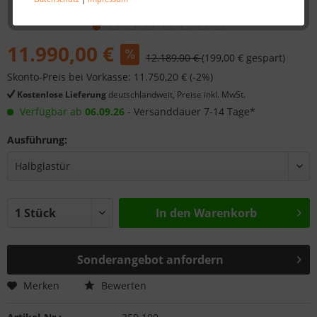
11.990,00 €
12.189,00 €
(199,00 € gespart)
Skonto-Preis bei Vorkasse: 11.750,20 € (-2%)
Kostenlose Lieferung
deutschlandweit, Preise inkl. MwSt.
Verfügbar ab
06.09.26
- Versanddauer 7-14 Tage*
Ausführung:
In den
Warenkorb
Sonderangebot anfordern
Merken
Bewerten