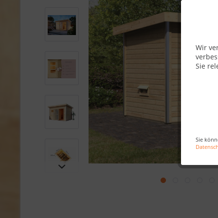
Wir ve
verbes
Sie rel
Sie könn
Datensc