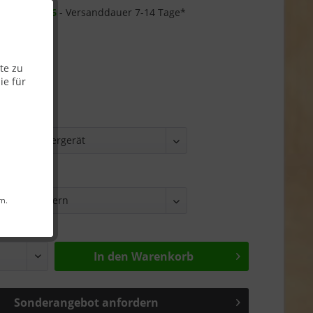
r ab
26.08.26
- Versanddauer 7-14 Tage*
te zu
ie für
rn.
In den
Warenkorb
Sonderangebot anfordern