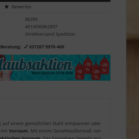
Bewerten
86289
4010090862897
Direktversand Spedition
 Beratung:
037207 9970-400
g auf einem gemütlichen Stuhl entspannen oder
mit
Vorraum
. Mit einem Gesamtaußenmaß von
aktischen
Vorraum
. Das Saunahaus besteht aus