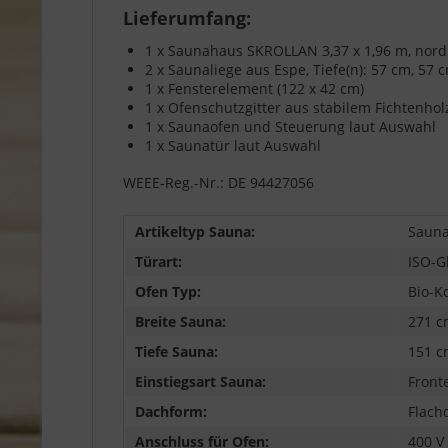
Lieferumfang:
1 x Saunahaus SKROLLAN 3,37 x 1,96 m, nord
2 x Saunaliege aus Espe, Tiefe(n): 57 cm, 57 
1 x Fensterelement (122 x 42 cm)
1 x Ofenschutzgitter aus stabilem Fichtenhol
1 x Saunaofen und Steuerung laut Auswahl
1 x Saunatür laut Auswahl
WEEE-Reg.-Nr.: DE 94427056
Artikeltyp Sauna:
Sauna
Türart:
ISO-G
Ofen Typ:
Bio-K
Breite Sauna:
271 c
Tiefe Sauna:
151 c
Einstiegsart Sauna:
Front
Dachform:
Flach
Anschluss für Ofen:
400 V