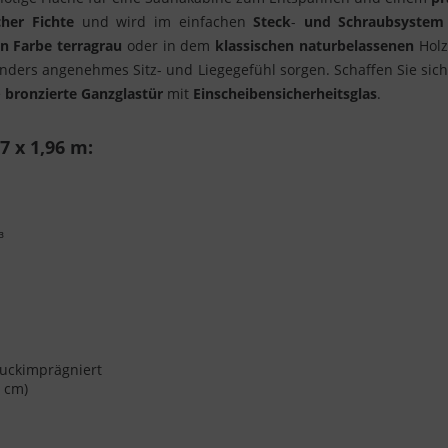
cher
Fichte
und wird im einfachen
Steck
-
und Schraubsystem
n
Farbe
terragrau
oder in dem
klassischen
naturbelassenen
Holz
onders angenehmes Sitz- und Liegegefühl sorgen. Schaffen Sie sich
e
bronzierte
Ganzglastür
mit
Einscheibensicherheitsglas
.
 x 1,96 m:
³
ruckimprägniert
 cm)