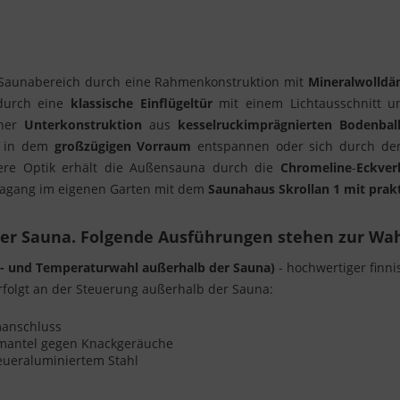
Saunabereich durch eine Rahmenkonstruktion mit
Mineralwolld
durch eine
klassische
Einflügeltür
mit einem Lichtausschnitt un
iner
Unterkonstruktion
aus
kesselruckimprägnierten
Bodenbal
h in dem
großzügigen
Vorraum
entspannen oder sich durch den
ere Optik erhält die Außensauna durch die
Chromeline
-
Eckver
unagang im eigenen Garten mit dem
Saunahaus Skrollan
1 mit pra
rer Sauna. Folgende Ausführungen stehen zur Wah
t- und Temperaturwahl außerhalb der Sauna)
- hochwertiger finni
folgt an der Steuerung außerhalb der Sauna:
omanschluss
enmantel gegen Knackgeräuche
eueraluminiertem Stahl