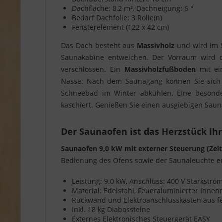
Dachfläche: 8,2 m², Dachneigung: 6 °
Bedarf Dachfolie: 3 Rolle(n)
Fensterelement (122 x 42 cm)
Das Dach besteht aus
Massivholz
und wird im 
Saunakabine entweichen. Der Vorraum wird 
verschlossen. Ein
Massivholzfußboden
mit e
Nässe. Nach dem Saunagang können Sie sic
Schneebad im Winter abkühlen. Eine besond
kaschiert. Genießen Sie einen ausgiebigen Sa
Der Saunaofen ist das Herzstück Ih
Saunaofen 9,0 kW mit externer Steuerung (Zei
Bedienung des Ofens sowie der Saunaleuchte er
Leistung: 9.0 kW, Anschluss: 400 V Starkstr
Material: Edelstahl, Feueraluminierter Inn
Rückwand und Elektroanschlusskasten aus f
Inkl. 18 kg Diabassteine
Externes Elektronisches Steuergerät EASY