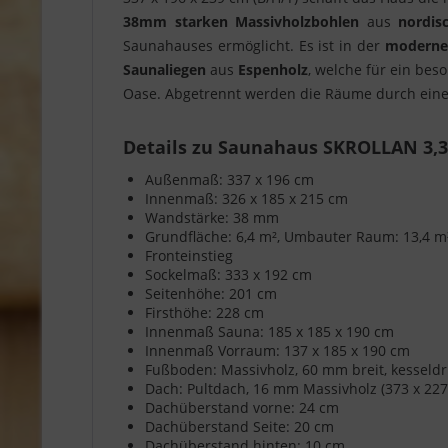
38mm
starken
Massivholzbohlen
aus
nordis
Saunahauses ermöglicht. Es ist in der
moderne
Saunaliegen
aus
Espenholz
, welche für ein bes
Oase. Abgetrennt werden die Räume durch ein
Details zu Saunahaus SKROLLAN 3,37
Außenmaß: 337 x 196 cm
Innenmaß: 326 x 185 x 215 cm
Wandstärke: 38 mm
Grundfläche: 6,4 m², Umbauter Raum: 13,4 m
Fronteinstieg
Sockelmaß: 333 x 192 cm
Seitenhöhe: 201 cm
Firsthöhe: 228 cm
Innenmaß Sauna: 185 x 185 x 190 cm
Innenmaß Vorraum: 137 x 185 x 190 cm
Fußboden: Massivholz, 60 mm breit, kesseld
Dach: Pultdach, 16 mm Massivholz (373 x 227
Dachüberstand vorne: 24 cm
Dachüberstand Seite: 20 cm
Dachüberstand hinten: 10 cm