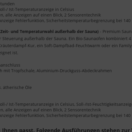
 Stunden
oll-/ Ist-Temperaturanzeige in Celsius
 alle Anzeigen auf einen Blick, 2 Sensorentechnik
 Anzeige Fehlerfunktion, Sicherheitstemperaturbegrenzung bei 140
(Zeit- und Temperaturwahl außerhalb der Sauna)
- Premium Sauna
er Steuerung außerhalb der Sauna. Ein Bio-Saunaofen kombiniert 
 Kräuterdampf-Kur, ein Soft-Dampfbad-Feuchtwarm oder ein Family
gnet ist.
omanschluss
ch mit Tropfschale, Aluminium-Druckguss-Abdeckrahmen
. ätherische Öle
ll-/ Ist-Temperaturanzeige in Celsius, Soll-/Ist-Feuchtigkeitsanze
 alle Anzeigen auf einen Blick, 2 Sensorentechnik
 Anzeige Fehlerfunktion, Sicherheitstemperaturbegrenzung bei 140
 Ihnen passt. Folgende Ausführungen stehen zur