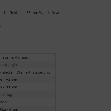
ische Fichte mit 38 mm Wandstärke
cm
z
haus m. Vorraum
las Klarglas
ombiofen, Ofen ext. Steuerung
m - 390 cm
m - 200 cm
einstieg
dach
 Starkstrom