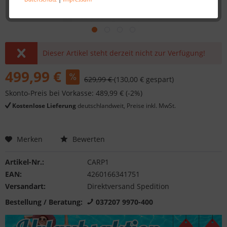
Dieser Artikel steht derzeit nicht zur Verfügung!
499,99 €
629,99 €
(130,00 € gespart)
Skonto-Preis bei Vorkasse: 489,99 € (-2%)
Kostenlose Lieferung
deutschlandweit, Preise inkl. MwSt.
Merken
Bewerten
Artikel-Nr.:
CARP1
EAN:
4260166341751
Versandart:
Direktversand Spedition
Bestellung / Beratung:
037207 9970-400