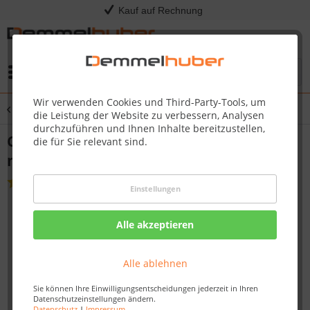
Kauf auf Rechnung
Menü
Wir verwenden Cookies und Third-Party-Tools, um
Übersicht
Carports
die Leistung der Website zu verbessern, Analysen
durchzuführen und Ihnen Inhalte bereitzustellen,
Carport ELBE 1 Einzelcarport 3,04 x 5,10
die für Sie relevant sind.
m
(
11
)
Einstellungen
Alle akzeptieren
Alle ablehnen
Sie können Ihre Einwilligungsentscheidungen jederzeit in Ihren
Datenschutzeinstellungen ändern.
Datenschutz
|
Impressum