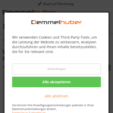
Kauf auf Rechnung
Menü
Wir verwenden Cookies und Third-Party-Tools, um
Übersicht
Rutschen
die Leistung der Website zu verbessern, Analysen
durchzuführen und Ihnen Inhalte bereitzustellen,
Wellenrutsche WATERSLIDE 2,30 m
die für Sie relevant sind.
Podesthöhe 1,20 m
(
2
)
Einstellungen
Alle akzeptieren
Alle ablehnen
Sie können Ihre Einwilligungsentscheidungen jederzeit in Ihren
Datenschutzeinstellungen ändern.
Datenschutz
|
Impressum