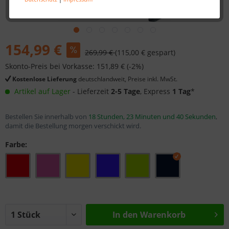
154,99 €
269,99 €
(115,00 € gespart)
Skonto-Preis bei Vorkasse: 151,89 € (-2%)
Kostenlose Lieferung
deutschlandweit, Preise inkl. MwSt.
Artikel auf Lager
- Lieferzeit
2-5 Tage
, Express
1 Tag
*
Bestellen Sie innerhalb von
18 Stunden, 23 Minuten und 40 Sekunden
,
damit die Bestellung morgen verschickt wird.
Farbe:
In den
Warenkorb