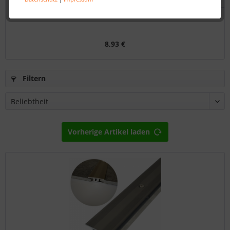
Schlagklotz In&Out 20 mm
8,93 €
Filtern
Vorherige Artikel laden