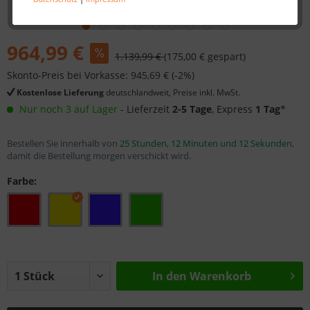
964,99 €
1.139,99 €
(175,00 € gespart)
Skonto-Preis bei Vorkasse: 945,69 € (-2%)
Kostenlose Lieferung
deutschlandweit, Preise inkl. MwSt.
Nur noch 3 auf Lager
- Lieferzeit
2-5 Tage
, Express
1 Tag
*
Bestellen Sie innerhalb von
25 Stunden, 12 Minuten und 12 Sekunden
,
damit die Bestellung morgen verschickt wird.
Farbe:
In den
Warenkorb