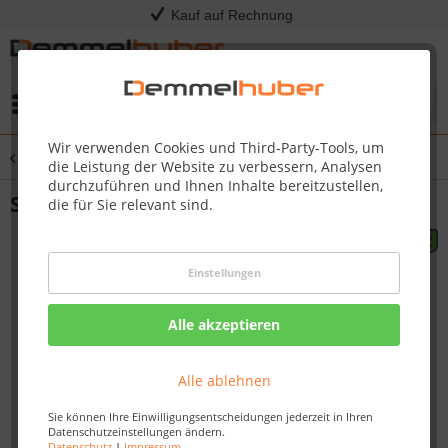
Kauf auf Rechnung
Menü
Wir verwenden Cookies und Third-Party-Tools, um
Übersicht
Spielturm
die Leistung der Website zu verbessern, Analysen
durchzuführen und Ihnen Inhalte bereitzustellen,
Spielturm CROSSFIT mit Rutsche
die für Sie relevant sind.
Einstellungen
Alle akzeptieren
Alle ablehnen
Sie können Ihre Einwilligungsentscheidungen jederzeit in Ihren
Datenschutzeinstellungen ändern.
Datenschutz
|
Impressum