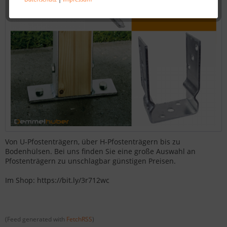
Von U-Pfostenträgern, über H-Pfostenträgern bis zu
Bodenhülsen. Bei uns finden Sie eine große Auswahl an
Pfostenträgern zu unschlagbar günstigen Preisen.
Im Shop: https://bit.ly/3r712wc
(Feed generated with
FetchRSS
)