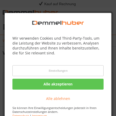
Kauf auf Rechnung
Menü
Wir verwenden Cookies und Third-Party-Tools, um
Von U-Pfostenträgern, über H-Pfostenträg...
die Leistung der Website zu verbessern, Analysen
durchzuführen und Ihnen Inhalte bereitzustellen,
Von U-Pfostenträgern, über H-Pfostenträg...
die für Sie relevant sind.
25.07.21 09:24
Einstellungen
Alle akzeptieren
Alle ablehnen
Sie können Ihre Einwilligungsentscheidungen jederzeit in Ihren
Datenschutzeinstellungen ändern.
Datenschutz
|
Impressum